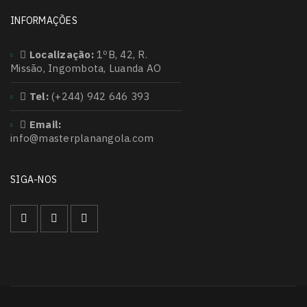
INFORMAÇÕES
Localização:
1ºB, 42, R.
Missão, Ingombota, Luanda AO
Tel:
(+244) 942 646 393
Email:
info@masterplanangola.com
SIGA-NOS