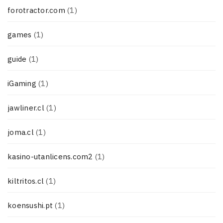
forotractor.com
(1)
games
(1)
guide
(1)
iGaming
(1)
jawliner.cl
(1)
joma.cl
(1)
kasino-utanlicens.com2
(1)
kiltritos.cl
(1)
koensushi.pt
(1)