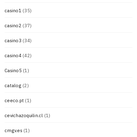
casino1
(35)
casino2
(37)
casino3
(34)
casino4
(42)
Casino5
(1)
catalog
(2)
ceeco.pt
(1)
cevichazoquilin.cl
(1)
cmgv.es
(1)