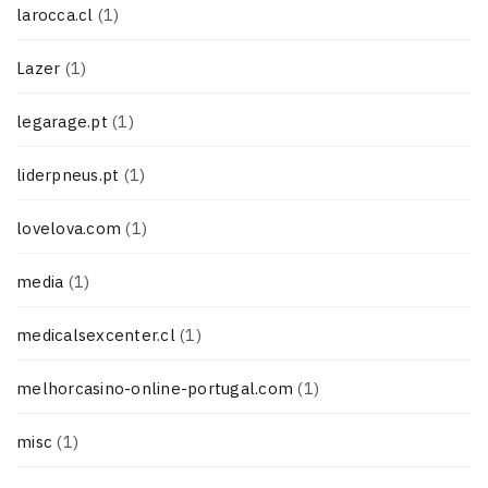
larocca.cl
(1)
Lazer
(1)
legarage.pt
(1)
liderpneus.pt
(1)
lovelova.com
(1)
media
(1)
medicalsexcenter.cl
(1)
melhorcasino-online-portugal.com
(1)
misc
(1)