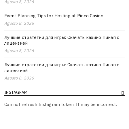
Agosto 8, 2026
Event Planning Tips for Hosting at Pinco Casino
Agosto 8, 2026
Лучшие стратегии для игры: Скачать казино Пинап с
лицензией
Agosto 8, 2026
Лучшие стратегии для игры: Скачать казино Пинап с
лицензией
Agosto 8, 2026
INSTAGRAM
Can not refresh Instagram token. It may be incorrect.