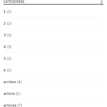
CATEGORIAS
1
(1)
2
(2)
3
(2)
4
(5)
5
(2)
6
(1)
archive
(4)
article
(1)
articles
(7)