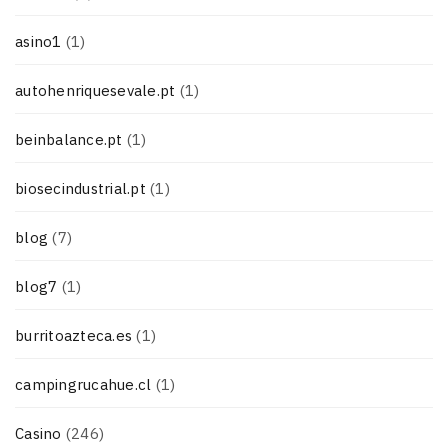
asino1
(1)
autohenriquesevale.pt
(1)
beinbalance.pt
(1)
biosecindustrial.pt
(1)
blog
(7)
blog7
(1)
burritoazteca.es
(1)
campingrucahue.cl
(1)
Casino
(246)