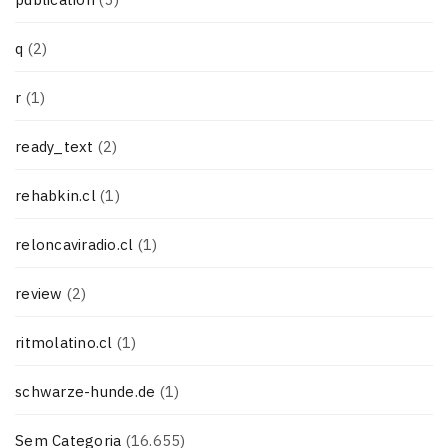
q
(2)
r
(1)
ready_text
(2)
rehabkin.cl
(1)
reloncaviradio.cl
(1)
review
(2)
ritmolatino.cl
(1)
schwarze-hunde.de
(1)
Sem Categoria
(16.655)