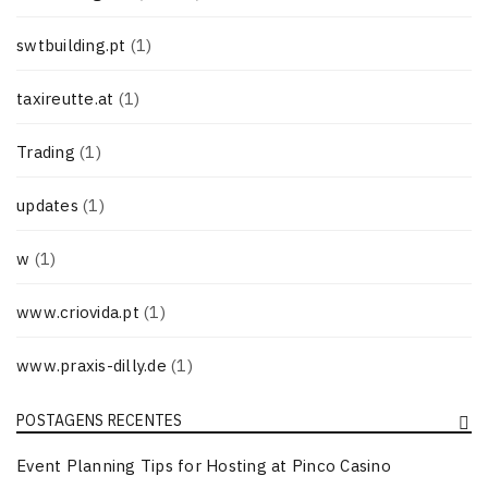
swtbuilding.pt
(1)
taxireutte.at
(1)
Trading
(1)
updates
(1)
w
(1)
www.criovida.pt
(1)
www.praxis-dilly.de
(1)
POSTAGENS RECENTES
Event Planning Tips for Hosting at Pinco Casino