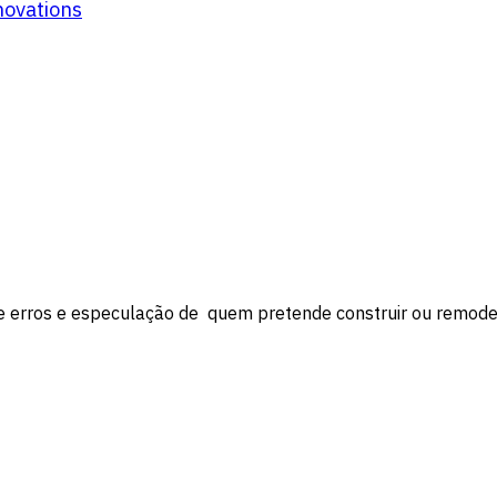
novations
 erros e especulação de quem pretende construir ou remodel