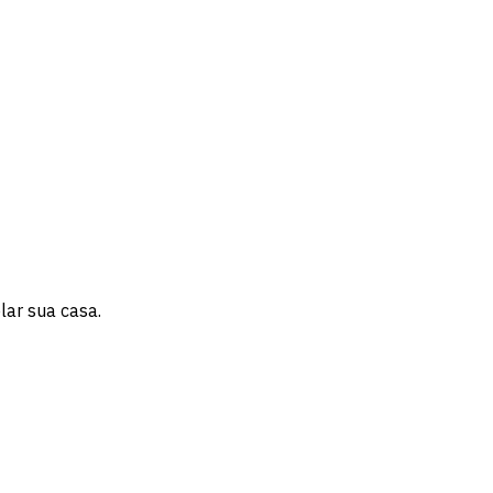
ar sua casa.