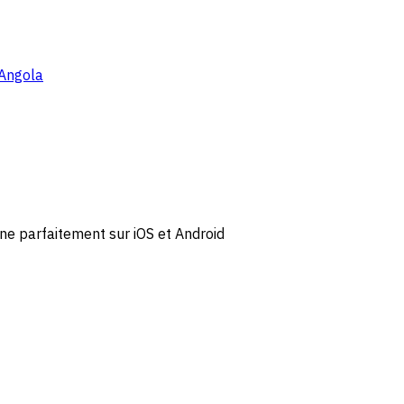
nne parfaitement sur iOS et Android