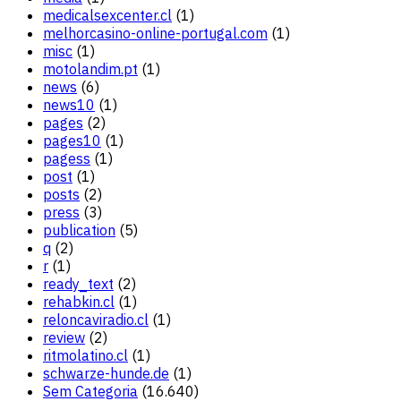
medicalsexcenter.cl
(1)
melhorcasino-online-portugal.com
(1)
misc
(1)
motolandim.pt
(1)
news
(6)
news10
(1)
pages
(2)
pages10
(1)
pagess
(1)
post
(1)
posts
(2)
press
(3)
publication
(5)
q
(2)
r
(1)
ready_text
(2)
rehabkin.cl
(1)
reloncaviradio.cl
(1)
review
(2)
ritmolatino.cl
(1)
schwarze-hunde.de
(1)
Sem Categoria
(16.640)