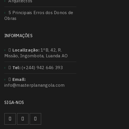
Arquitectos
5 Principais Erros dos Donos de
Obras
INFORMAÇÕES
Localização:
1ºB, 42, R.
Missão, Ingombota, Luanda AO
Tel:
(+244) 942 646 393
Email:
info@masterplanangola.com
SIGA-NOS