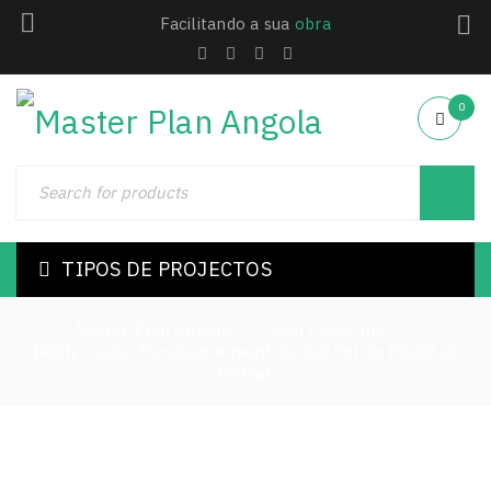
Facilitando a sua
obra
0
TIPOS DE PROJECTOS
Master Plan Angola
Sem Categoria
/
/
Betify Casino Fonctionnement du Guichet de Dépôt et
Retrait