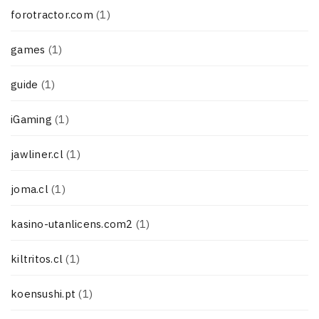
forotractor.com
(1)
games
(1)
guide
(1)
iGaming
(1)
jawliner.cl
(1)
joma.cl
(1)
kasino-utanlicens.com2
(1)
kiltritos.cl
(1)
koensushi.pt
(1)