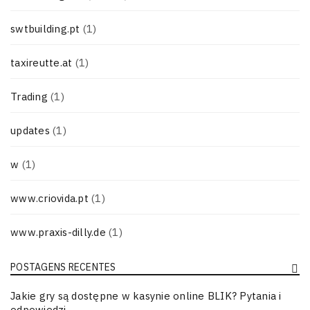
swtbuilding.pt
(1)
taxireutte.at
(1)
Trading
(1)
updates
(1)
w
(1)
www.criovida.pt
(1)
www.praxis-dilly.de
(1)
POSTAGENS RECENTES
Jakie gry są dostępne w kasynie online BLIK? Pytania i
odpowiedzi