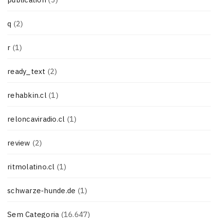
q
(2)
r
(1)
ready_text
(2)
rehabkin.cl
(1)
reloncaviradio.cl
(1)
review
(2)
ritmolatino.cl
(1)
schwarze-hunde.de
(1)
Sem Categoria
(16.647)