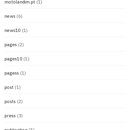
motolandim.pt
(1)
news
(6)
news10
(1)
pages
(2)
pages10
(1)
pagess
(1)
post
(1)
posts
(2)
press
(3)
publication
(5)