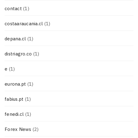
contact
(1)
costaaraucania.cl
(1)
depana.cl
(1)
distriagro.co
(1)
e
(1)
eurona.pt
(1)
fabius.pt
(1)
fenedi.cl
(1)
Forex News
(2)