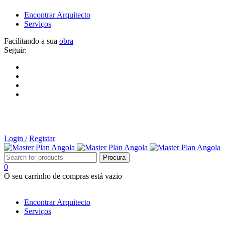
Encontrar Arquitecto
Serviços
Facilitando a sua
obra
Seguir:
Login /
Registar
0
O seu carrinho de compras está vazio
Tipos de Projectos
Encontrar Arquitecto
Serviços