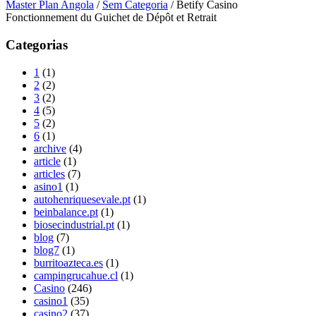
Master Plan Angola
/
Sem Categoria
/
Betify Casino
Fonctionnement du Guichet de Dépôt et Retrait
Categorias
1
(1)
2
(2)
3
(2)
4
(5)
5
(2)
6
(1)
archive
(4)
article
(1)
articles
(7)
asino1
(1)
autohenriquesevale.pt
(1)
beinbalance.pt
(1)
biosecindustrial.pt
(1)
blog
(7)
blog7
(1)
burritoazteca.es
(1)
campingrucahue.cl
(1)
Casino
(246)
casino1
(35)
casino2
(37)