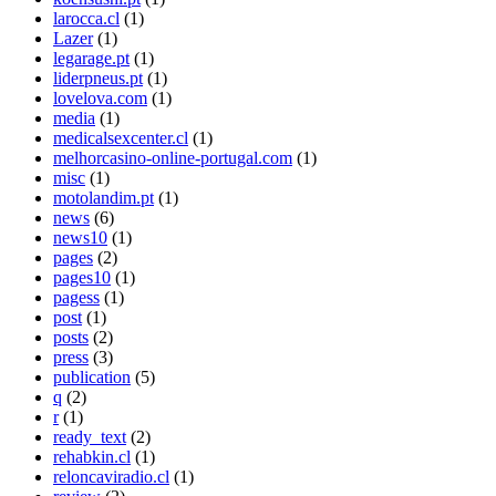
larocca.cl
(1)
Lazer
(1)
legarage.pt
(1)
liderpneus.pt
(1)
lovelova.com
(1)
media
(1)
medicalsexcenter.cl
(1)
melhorcasino-online-portugal.com
(1)
misc
(1)
motolandim.pt
(1)
news
(6)
news10
(1)
pages
(2)
pages10
(1)
pagess
(1)
post
(1)
posts
(2)
press
(3)
publication
(5)
q
(2)
r
(1)
ready_text
(2)
rehabkin.cl
(1)
reloncaviradio.cl
(1)