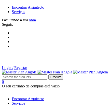
Encontrar Arquitecto
Serviços
Facilitando a sua
obra
Seguir:
Login /
Registar
0
O seu carrinho de compras está vazio
Tipos de Projectos
Encontrar Arquitecto
Serviços