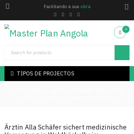
Facilitando a sua
obra
0
TIPOS DE PROJECTOS
CATEGORIA: WWW.PRAXIS-DILLY.DE
Master Plan Angola
www.praxis-dilly.de
/
Ärztin Alla Schäfer sichert medizinische