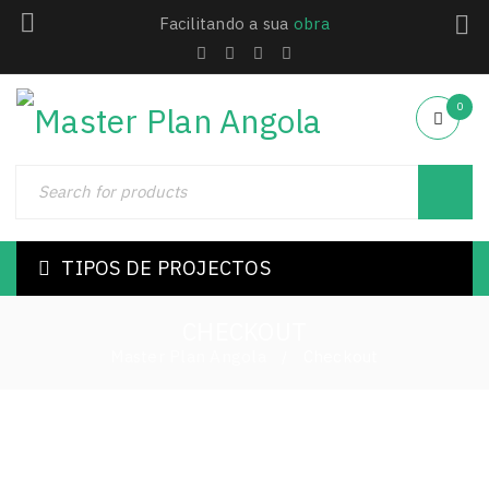
Facilitando a sua
obra
0
TIPOS DE PROJECTOS
CHECKOUT
Master Plan Angola
Checkout
/