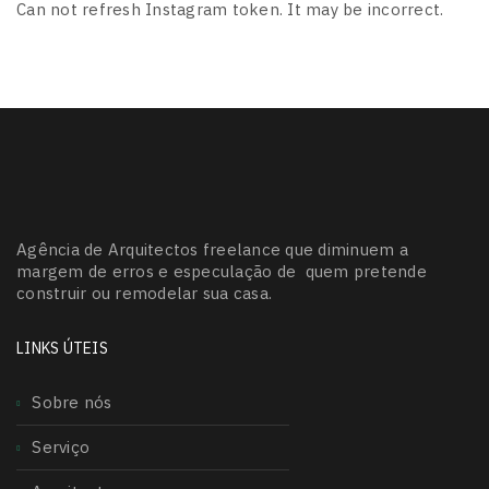
Can not refresh Instagram token. It may be incorrect.
Agência de Arquitectos freelance que diminuem a
margem de erros e especulação de quem pretende
construir ou remodelar sua casa.
LINKS ÚTEIS
Sobre nós
Serviço