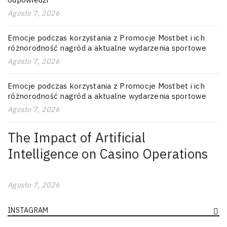
Agosto 7, 2026
Emocje podczas korzystania z Promocje Mostbet i ich
różnorodność nagród a aktualne wydarzenia sportowe
Agosto 7, 2026
Emocje podczas korzystania z Promocje Mostbet i ich
różnorodność nagród a aktualne wydarzenia sportowe
Agosto 7, 2026
The Impact of Artificial
Intelligence on Casino Operations
Agosto 7, 2026
INSTAGRAM