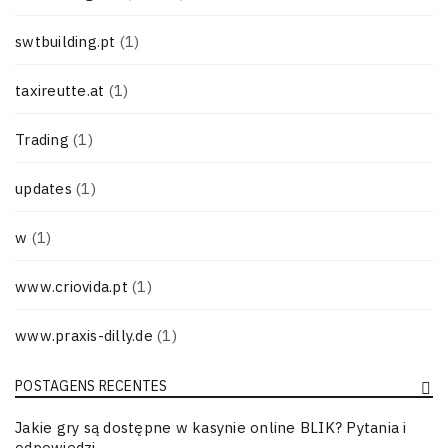
swtbuilding.pt
(1)
taxireutte.at
(1)
Trading
(1)
updates
(1)
w
(1)
www.criovida.pt
(1)
www.praxis-dilly.de
(1)
POSTAGENS RECENTES
Jakie gry są dostępne w kasynie online BLIK? Pytania i
odpowiedzi