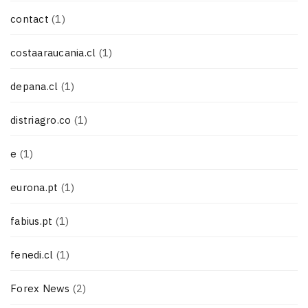
contact
(1)
costaaraucania.cl
(1)
depana.cl
(1)
distriagro.co
(1)
e
(1)
eurona.pt
(1)
fabius.pt
(1)
fenedi.cl
(1)
Forex News
(2)