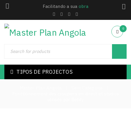
Facilitando a sua
obra
0
TIPOS DE PROJECTOS
Master Plan Angola
Sem Categoria
/
/
Fonctionnement des croupiers en direct et studios
utilisés par Betify