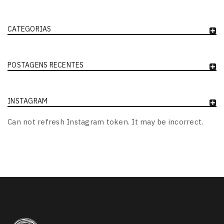
CATEGORIAS
POSTAGENS RECENTES
INSTAGRAM
Can not refresh Instagram token. It may be incorrect.