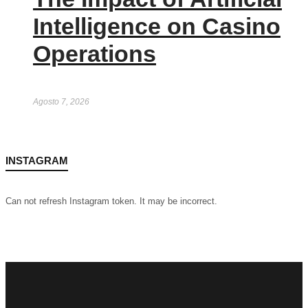
Intelligence on Casino
Operations
Agosto 7, 2026
INSTAGRAM
Can not refresh Instagram token. It may be incorrect.