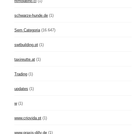
ritmolatino.cl
(1)
schwarze-hunde.de
(1)
Sem Categoria
(16.647)
swtbuilding.pt
(1)
taxireutte.at
(1)
Trading
(1)
updates
(1)
w
(1)
www.criovida.pt
(1)
www.praxis-dilly.de
(1)