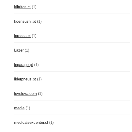
kiltritos.cl
(1)
koensushi.pt
(1)
larocca.cl
(1)
Lazer
(1)
legarage.pt
(1)
liderpneus.pt
(1)
lovelova.com
(1)
media
(1)
medicalsexcenter.cl
(1)