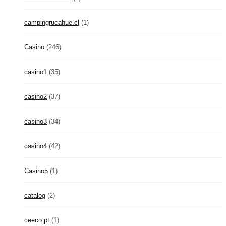
campingrucahue.cl
(1)
Casino
(246)
casino1
(35)
casino2
(37)
casino3
(34)
casino4
(42)
Casino5
(1)
catalog
(2)
ceeco.pt
(1)