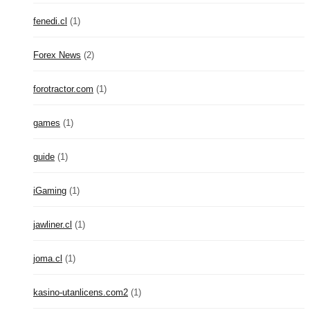
fenedi.cl
(1)
Forex News
(2)
forotractor.com
(1)
games
(1)
guide
(1)
iGaming
(1)
jawliner.cl
(1)
joma.cl
(1)
kasino-utanlicens.com2
(1)