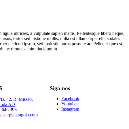
 ligula ultricies, a vulputate sapien mattis. Pellentesque libero neque,
ursus, tortor sed tristique mollis, nulla est ullamcorper elit, sodales
orper eleifend ipsum, sed molestie purus posuere ac. Pellentesque est
h, ac rhoncus enim tincidunt in.
S
Siga-nos
Facebook
ºB, 42, R. Missão,
Youtube
anda AO
Instagram
2 646 393
asterplanangola.com