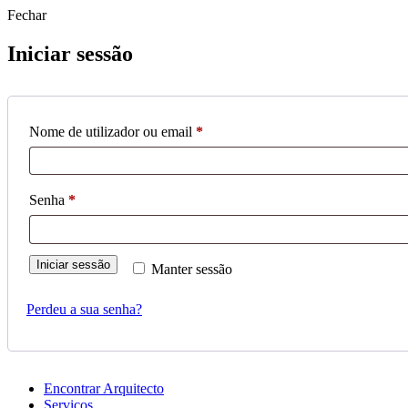
Fechar
Iniciar sessão
Obrigatório
Nome de utilizador ou email
*
Obrigatório
Senha
*
Iniciar sessão
Manter sessão
Perdeu a sua senha?
Encontrar Arquitecto
Serviços