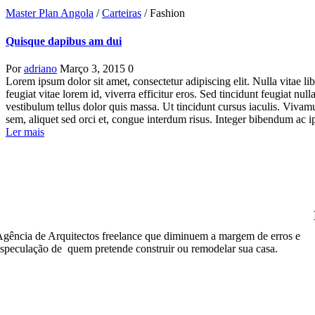
Master Plan Angola
/
Carteiras
/
Fashion
Quisque dapibus am dui
Por
adriano
Março 3, 2015
0
Lorem ipsum dolor sit amet, consectetur adipiscing elit. Nulla vitae libe
feugiat vitae lorem id, viverra efficitur eros. Sed tincidunt feugiat null
vestibulum tellus dolor quis massa. Ut tincidunt cursus iaculis. Vivam
sem, aliquet sed orci et, congue interdum risus. Integer bibendum ac
Ler mais
gência de Arquitectos freelance que diminuem a margem de erros e
speculação de quem pretende construir ou remodelar sua casa.