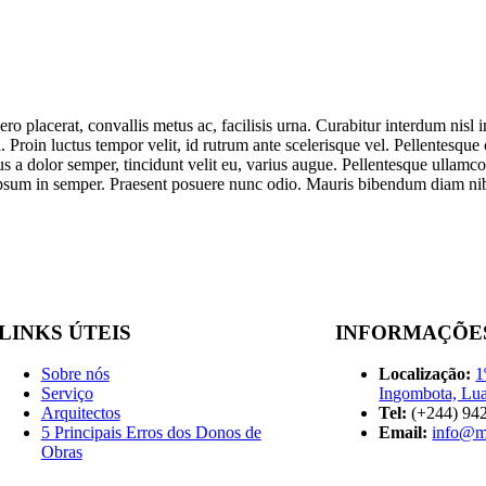
ro placerat, convallis metus ac, facilisis urna. Curabitur interdum nisl in
a. Proin luctus tempor velit, id rutrum ante scelerisque vel. Pellentesque c
us a dolor semper, tincidunt velit eu, varius augue. Pellentesque ullamc
 ipsum in semper. Praesent posuere nunc odio. Mauris bibendum diam nib
LINKS ÚTEIS
INFORMAÇÕE
Sobre nós
Localização:
1
Serviço
Ingombota, Lu
Arquitectos
Tel:
(+244) 94
5 Principais Erros dos Donos de
Email:
info@m
Obras