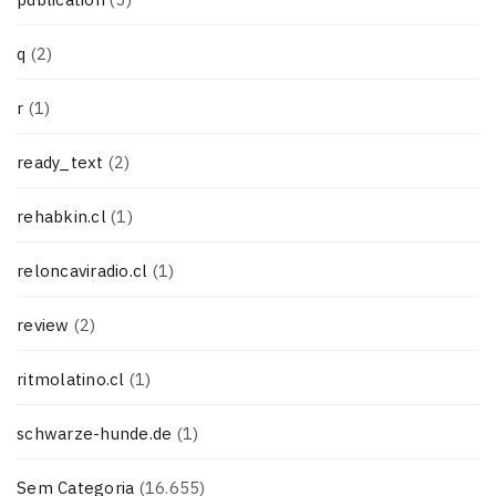
q
(2)
r
(1)
ready_text
(2)
rehabkin.cl
(1)
reloncaviradio.cl
(1)
review
(2)
ritmolatino.cl
(1)
schwarze-hunde.de
(1)
Sem Categoria
(16.655)