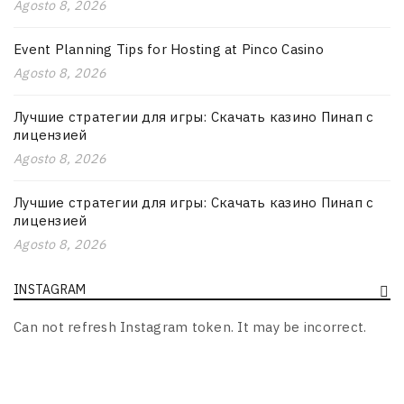
Agosto 8, 2026
Event Planning Tips for Hosting at Pinco Casino
Agosto 8, 2026
Лучшие стратегии для игры: Скачать казино Пинап с
лицензией
Agosto 8, 2026
Лучшие стратегии для игры: Скачать казино Пинап с
лицензией
Agosto 8, 2026
INSTAGRAM
Can not refresh Instagram token. It may be incorrect.