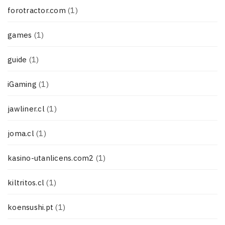
forotractor.com
(1)
games
(1)
guide
(1)
iGaming
(1)
jawliner.cl
(1)
joma.cl
(1)
kasino-utanlicens.com2
(1)
kiltritos.cl
(1)
koensushi.pt
(1)