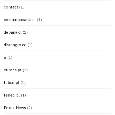
contact
(1)
costaaraucania.cl
(1)
depana.cl
(1)
distriagro.co
(1)
e
(1)
eurona.pt
(1)
fabius.pt
(1)
fenedi.cl
(1)
Forex News
(2)