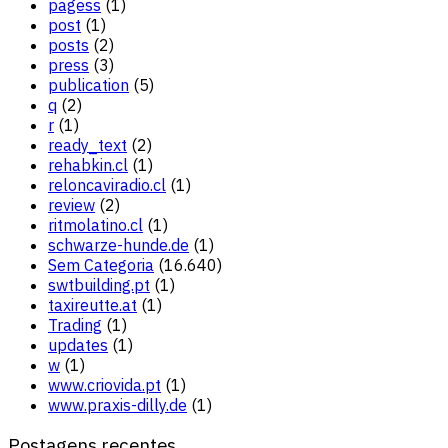
pagess
(1)
post
(1)
posts
(2)
press
(3)
publication
(5)
q
(2)
r
(1)
ready_text
(2)
rehabkin.cl
(1)
reloncaviradio.cl
(1)
review
(2)
ritmolatino.cl
(1)
schwarze-hunde.de
(1)
Sem Categoria
(16.640)
swtbuilding.pt
(1)
taxireutte.at
(1)
Trading
(1)
updates
(1)
w
(1)
www.criovida.pt
(1)
www.praxis-dilly.de
(1)
Postagens recentes