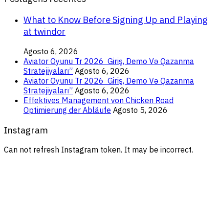
What to Know Before Signing Up and Playing
at twindor
Agosto 6, 2026
Aviator Oyunu Tr 2026 ️ Giriş, Demo Və Qazanma
Stratejiyaları”
Agosto 6, 2026
Aviator Oyunu Tr 2026 ️ Giriş, Demo Və Qazanma
Stratejiyaları”
Agosto 6, 2026
Effektives Management von Chicken Road
Optimierung der Abläufe
Agosto 5, 2026
Instagram
Can not refresh Instagram token. It may be incorrect.