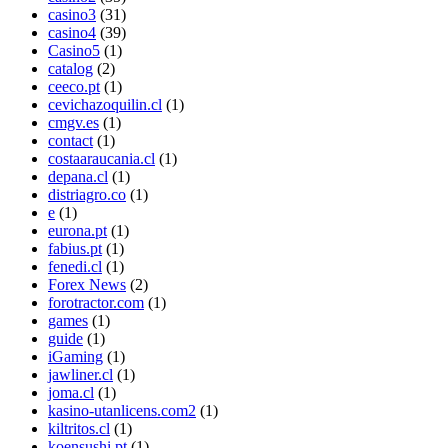
casino3
(31)
casino4
(39)
Casino5
(1)
catalog
(2)
ceeco.pt
(1)
cevichazoquilin.cl
(1)
cmgv.es
(1)
contact
(1)
costaaraucania.cl
(1)
depana.cl
(1)
distriagro.co
(1)
e
(1)
eurona.pt
(1)
fabius.pt
(1)
fenedi.cl
(1)
Forex News
(2)
forotractor.com
(1)
games
(1)
guide
(1)
iGaming
(1)
jawliner.cl
(1)
joma.cl
(1)
kasino-utanlicens.com2
(1)
kiltritos.cl
(1)
koensushi.pt
(1)