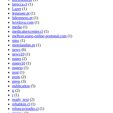
larocca.cl
(1)
Lazer
(1)
legarage.pt
(1)
liderpneus.pt
(1)
lovelova.com
(1)
media
(1)
medicalsexcenter.cl
(1)
melhorcasino-online-portugal.com
(1)
misc
(1)
motolandim.pt
(1)
news
(6)
news10
(1)
pages
(2)
pages10
(1)
pagess
(1)
post
(1)
posts
(2)
press
(3)
publication
(5)
q
(2)
r
(1)
ready_text
(2)
rehabkin.cl
(1)
reloncaviradio.cl
(1)