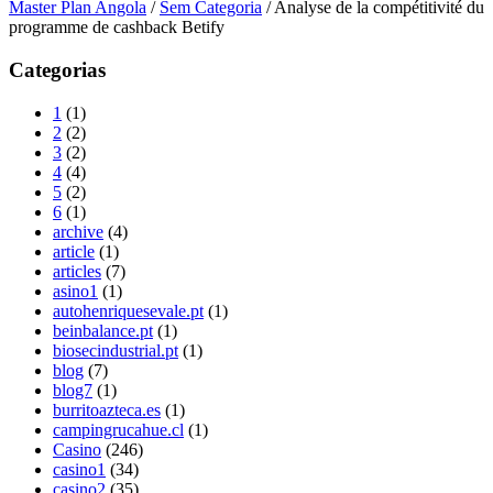
Master Plan Angola
/
Sem Categoria
/
Analyse de la compétitivité du
programme de cashback Betify
Categorias
1
(1)
2
(2)
3
(2)
4
(4)
5
(2)
6
(1)
archive
(4)
article
(1)
articles
(7)
asino1
(1)
autohenriquesevale.pt
(1)
beinbalance.pt
(1)
biosecindustrial.pt
(1)
blog
(7)
blog7
(1)
burritoazteca.es
(1)
campingrucahue.cl
(1)
Casino
(246)
casino1
(34)
casino2
(35)