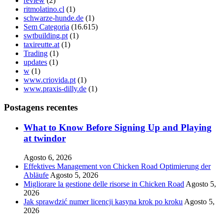
review
(2)
ritmolatino.cl
(1)
schwarze-hunde.de
(1)
Sem Categoria
(16.615)
swtbuilding.pt
(1)
taxireutte.at
(1)
Trading
(1)
updates
(1)
w
(1)
www.criovida.pt
(1)
www.praxis-dilly.de
(1)
Postagens recentes
What to Know Before Signing Up and Playing
at twindor
Agosto 6, 2026
Effektives Management von Chicken Road Optimierung der
Abläufe
Agosto 5, 2026
Migliorare la gestione delle risorse in Chicken Road
Agosto 5,
2026
Jak sprawdzić numer licencji kasyna krok po kroku
Agosto 5,
2026