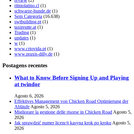
review
(2)
ritmolatino.cl
(1)
schwarze-hunde.de
(1)
Sem Categoria
(16.638)
swtbuilding.pt
(1)
taxireutte.at
(1)
Trading
(1)
updates
(1)
w
(1)
www.criovida.pt
(1)
www.praxis-dilly.de
(1)
Postagens recentes
What to Know Before Signing Up and Playing
at twindor
Agosto 6, 2026
Effektives Management von Chicken Road Optimierung der
Abläufe
Agosto 5, 2026
Migliorare la gestione delle risorse in Chicken Road
Agosto 5,
2026
Jak sprawdzić numer licencji kasyna krok po kroku
Agosto 5,
2026