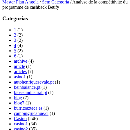
Master Plan Angola
/
Sem Categoria
/
Analyse de la compétitivité du
programme de cashback Betify
Categorias
1
(1)
2
(2)
3
(2)
4
(4)
5
(2)
6
(1)
archive
(4)
article
(1)
articles
(7)
asino1
(1)
autohenriquesevale.pt
(1)
beinbalance.pt
(1)
biosecindustrial.pt
(1)
blog
(7)
blog7
(1)
burritoazteca.es
(1)
campingrucahue.cl
(1)
Casino
(246)
casino1
(34)
casino2
(35)