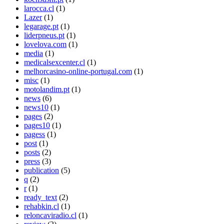
larocca.cl
(1)
Lazer
(1)
legarage.pt
(1)
liderpneus.pt
(1)
lovelova.com
(1)
media
(1)
medicalsexcenter.cl
(1)
melhorcasino-online-portugal.com
(1)
misc
(1)
motolandim.pt
(1)
news
(6)
news10
(1)
pages
(2)
pages10
(1)
pagess
(1)
post
(1)
posts
(2)
press
(3)
publication
(5)
q
(2)
r
(1)
ready_text
(2)
rehabkin.cl
(1)
reloncaviradio.cl
(1)