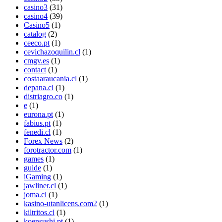
casino3
(31)
casino4
(39)
Casino5
(1)
catalog
(2)
ceeco.pt
(1)
cevichazoquilin.cl
(1)
cmgv.es
(1)
contact
(1)
costaaraucania.cl
(1)
depana.cl
(1)
distriagro.co
(1)
e
(1)
eurona.pt
(1)
fabius.pt
(1)
fenedi.cl
(1)
Forex News
(2)
forotractor.com
(1)
games
(1)
guide
(1)
iGaming
(1)
jawliner.cl
(1)
joma.cl
(1)
kasino-utanlicens.com2
(1)
kiltritos.cl
(1)
koensushi.pt
(1)