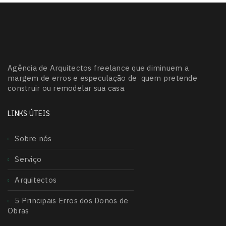
Agência de Arquitectos freelance que diminuem a
margem de erros e especulação de quem pretende
construir ou remodelar sua casa.
LINKS ÚTEIS
Sobre nós
Serviço
Arquitectos
5 Principais Erros dos Donos de
Obras