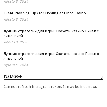
Agosto 8, 2026
Event Planning Tips for Hosting at Pinco Casino
Agosto 8, 2026
Лучшие стратегии для игры: Скачать казино Пинап с
лицензией
Agosto 8, 2026
Лучшие стратегии для игры: Скачать казино Пинап с
лицензией
Agosto 8, 2026
INSTAGRAM
Can not refresh Instagram token. It may be incorrect.