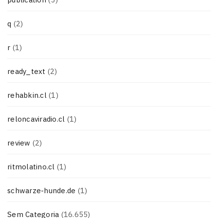
q
(2)
r
(1)
ready_text
(2)
rehabkin.cl
(1)
reloncaviradio.cl
(1)
review
(2)
ritmolatino.cl
(1)
schwarze-hunde.de
(1)
Sem Categoria
(16.655)