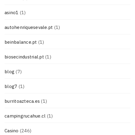
asino1
(1)
autohenriquesevale.pt
(1)
beinbalance.pt
(1)
biosecindustrial.pt
(1)
blog
(7)
blog7
(1)
burritoazteca.es
(1)
campingrucahue.cl
(1)
Casino
(246)