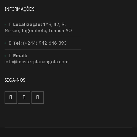
INFORMAÇÕES
Localização:
1ºB, 42, R.
Missão, Ingombota, Luanda AO
Tel:
(+244) 942 646 393
Email:
info@masterplanangola.com
SIGA-NOS