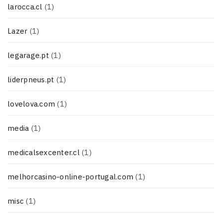
larocca.cl
(1)
Lazer
(1)
legarage.pt
(1)
liderpneus.pt
(1)
lovelova.com
(1)
media
(1)
medicalsexcenter.cl
(1)
melhorcasino-online-portugal.com
(1)
misc
(1)