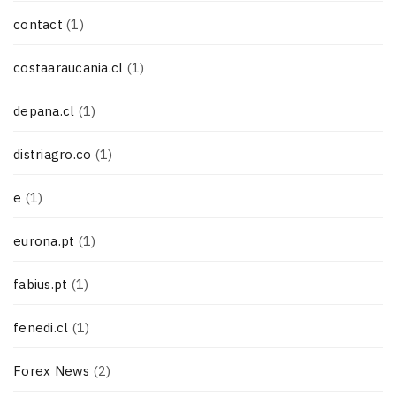
contact
(1)
costaaraucania.cl
(1)
depana.cl
(1)
distriagro.co
(1)
e
(1)
eurona.pt
(1)
fabius.pt
(1)
fenedi.cl
(1)
Forex News
(2)