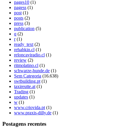
pages10
(1)
pagess
(1)
post
(1)
posts
(2)
press
(3)
publication
(5)
q
(2)
r
(1)
ready_text
(2)
rehabkin.cl
(1)
reloncaviradio.cl
(1)
review
(2)
ritmolatino.cl
(1)
schwarze-hunde.de
(1)
Sem Categoria
(16.638)
swtbuilding.pt
(1)
taxireutte.at
(1)
Trading
(1)
updates
(1)
w
(1)
www.criovida.pt
(1)
www.praxis-dilly.de
(1)
Postagens recentes