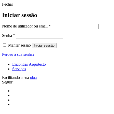
Fechar
Iniciar sessão
Obrigatório
Nome de utilizador ou email
*
Obrigatório
Senha
*
Manter sessão
Iniciar sessão
Perdeu a sua senha?
Encontrar Arquitecto
Serviços
Facilitando a sua
obra
Seguir: