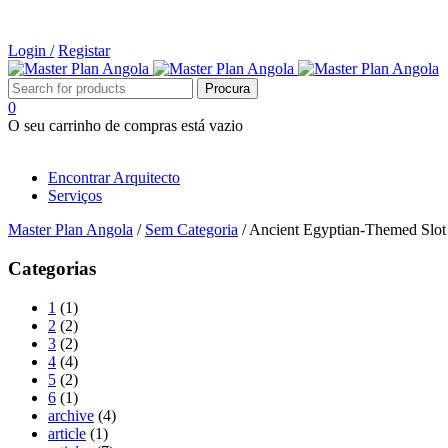
Login /
Registar
0
O seu carrinho de compras está vazio
Tipos de Projectos
Encontrar Arquitecto
Serviços
Master Plan Angola
/
Sem Categoria
/
Ancient Egyptian-Themed Slot
Categorias
1
(1)
2
(2)
3
(2)
4
(4)
5
(2)
6
(1)
archive
(4)
article
(1)