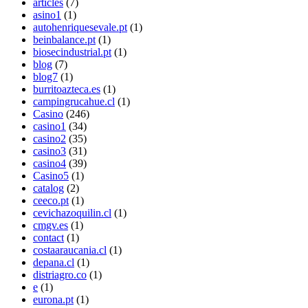
articles
(7)
asino1
(1)
autohenriquesevale.pt
(1)
beinbalance.pt
(1)
biosecindustrial.pt
(1)
blog
(7)
blog7
(1)
burritoazteca.es
(1)
campingrucahue.cl
(1)
Casino
(246)
casino1
(34)
casino2
(35)
casino3
(31)
casino4
(39)
Casino5
(1)
catalog
(2)
ceeco.pt
(1)
cevichazoquilin.cl
(1)
cmgv.es
(1)
contact
(1)
costaaraucania.cl
(1)
depana.cl
(1)
distriagro.co
(1)
e
(1)
eurona.pt
(1)