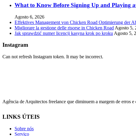
What to Know Before Signing Up and Playing a
Agosto 6, 2026
Effektives Management von Chicken Road Optimierung der Ab
Migliorare la gestione delle risorse in Chicken Road
Agosto 5, 
Jak sprawdzić numer licencji kasyna krok po kroku
Agosto 5, 
Instagram
Can not refresh Instagram token. It may be incorrect.
Agência de Arquitectos freelance que diminuem a margem de erros e 
LINKS ÚTEIS
Sobre nós
Serviço