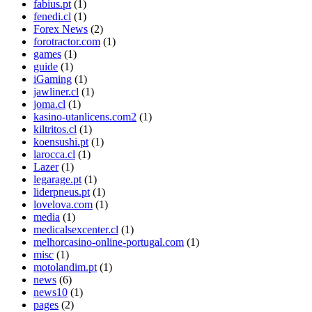
fabius.pt
(1)
fenedi.cl
(1)
Forex News
(2)
forotractor.com
(1)
games
(1)
guide
(1)
iGaming
(1)
jawliner.cl
(1)
joma.cl
(1)
kasino-utanlicens.com2
(1)
kiltritos.cl
(1)
koensushi.pt
(1)
larocca.cl
(1)
Lazer
(1)
legarage.pt
(1)
liderpneus.pt
(1)
lovelova.com
(1)
media
(1)
medicalsexcenter.cl
(1)
melhorcasino-online-portugal.com
(1)
misc
(1)
motolandim.pt
(1)
news
(6)
news10
(1)
pages
(2)