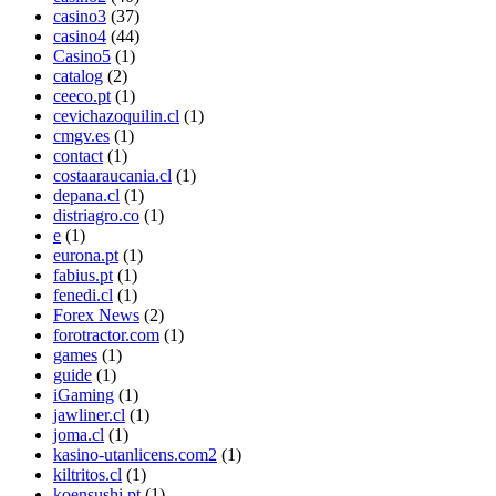
casino3
(37)
casino4
(44)
Casino5
(1)
catalog
(2)
ceeco.pt
(1)
cevichazoquilin.cl
(1)
cmgv.es
(1)
contact
(1)
costaaraucania.cl
(1)
depana.cl
(1)
distriagro.co
(1)
e
(1)
eurona.pt
(1)
fabius.pt
(1)
fenedi.cl
(1)
Forex News
(2)
forotractor.com
(1)
games
(1)
guide
(1)
iGaming
(1)
jawliner.cl
(1)
joma.cl
(1)
kasino-utanlicens.com2
(1)
kiltritos.cl
(1)
koensushi.pt
(1)