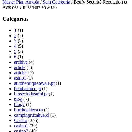
Master Plan Angola
/
Sem Categoria
/
Betify Sécurité Réputation et
Avis des Utilisateurs en 2026
Categorias
1
(1)
2
(2)
3
(2)
4
(5)
5
(2)
6
(1)
archive
(4)
article
(1)
articles
(7)
asino1
(1)
autohenriquesevale.pt
(1)
beinbalance.pt
(1)
biosecindustrial.pt
(1)
blog
(7)
blog7
(1)
burritoazteca.es
(1)
campingrucahue.cl
(1)
Casino
(246)
casino1
(39)
casino2
(40)