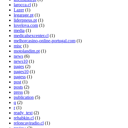
larocca.cl
(1)
Lazer
(1)
legarage.pt
(1)
liderpneus.pt
(1)
lovelova.com
(1)
media
(1)
medicalsexcenter.cl
(1)
melhorcasino-online-portugal.com
(1)
misc
(1)
motolandim.pt
(1)
news
(6)
news10
(1)
pages
(2)
pages10
(1)
pagess
(1)
post
(1)
posts
(2)
press
(3)
publication
(5)
q
(2)
r
(1)
ready_text
(2)
rehabkin.cl
(1)
reloncaviradio.cl
(1)