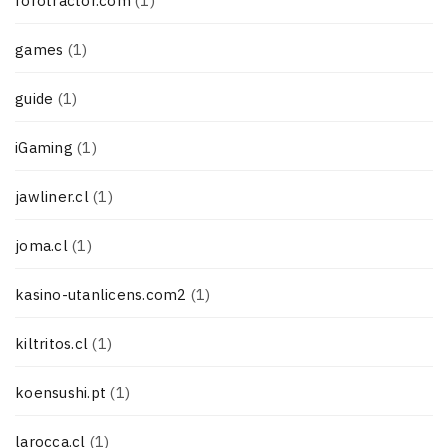
forotractor.com
(1)
games
(1)
guide
(1)
iGaming
(1)
jawliner.cl
(1)
joma.cl
(1)
kasino-utanlicens.com2
(1)
kiltritos.cl
(1)
koensushi.pt
(1)
larocca.cl
(1)