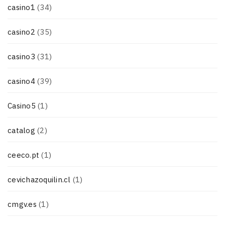
casino1
(34)
casino2
(35)
casino3
(31)
casino4
(39)
Casino5
(1)
catalog
(2)
ceeco.pt
(1)
cevichazoquilin.cl
(1)
cmgv.es
(1)