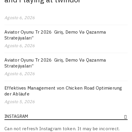
Agosto 6, 2026
Aviator Oyunu Tr 2026 ️ Giriş, Demo Və Qazanma
Stratejiyaları”
Agosto 6, 2026
Aviator Oyunu Tr 2026 ️ Giriş, Demo Və Qazanma
Stratejiyaları”
Agosto 6, 2026
Effektives Management von Chicken Road Optimierung
der Abläufe
Agosto 5, 2026
INSTAGRAM
Can not refresh Instagram token. It may be incorrect.