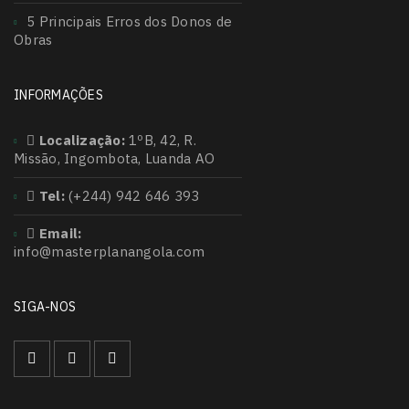
5 Principais Erros dos Donos de
Obras
INFORMAÇÕES
Localização:
1ºB, 42, R.
Missão, Ingombota, Luanda AO
Tel:
(+244) 942 646 393
Email:
info@masterplanangola.com
SIGA-NOS