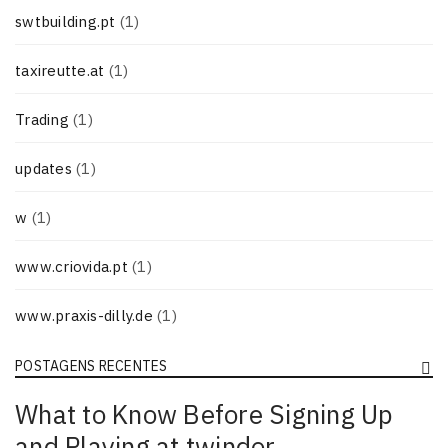
swtbuilding.pt
(1)
taxireutte.at
(1)
Trading
(1)
updates
(1)
w
(1)
www.criovida.pt
(1)
www.praxis-dilly.de
(1)
POSTAGENS RECENTES
What to Know Before Signing Up
and Playing at twindor