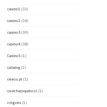
casino1
(32)
casino2
(34)
casino3
(30)
casino4
(38)
Casino5
(1)
catalog
(2)
ceeco.pt
(1)
cevichazoquilin.cl
(1)
cmgv.es
(1)