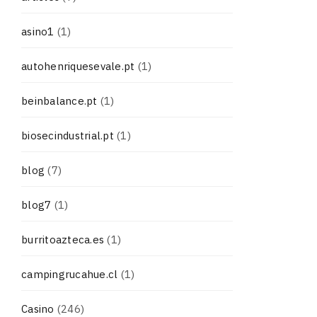
asino1
(1)
autohenriquesevale.pt
(1)
beinbalance.pt
(1)
biosecindustrial.pt
(1)
blog
(7)
blog7
(1)
burritoazteca.es
(1)
campingrucahue.cl
(1)
Casino
(246)