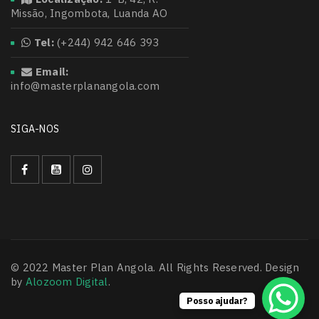
Missão, Ingombota, Luanda AO
Tel:
(+244) 942 646 393
Email:
info@masterplanangola.com
SIGA-NOS
© 2022 Master Plan Angola. All Rights Reserved. Design
by
Alozoom Digital
.
Posso ajudar?