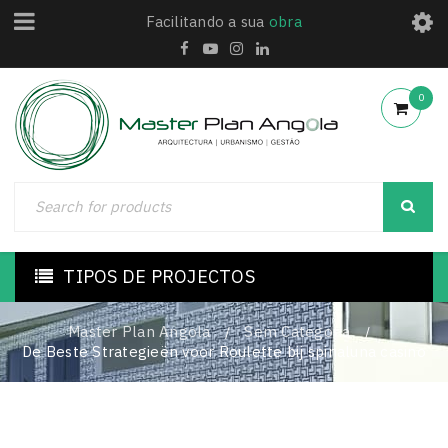
Facilitando a sua
obra
0
TIPOS DE PROJECTOS
Master Plan Angola
Sem Categoria
/
/
De Beste Strategieën voor Roulette bij spinaluna casino