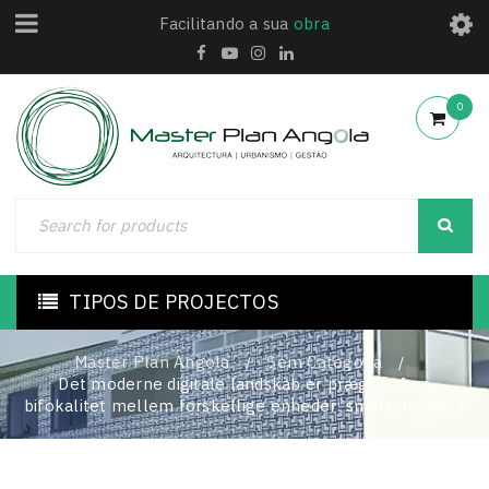
Facilitando a sua
obra
0
TIPOS DE PROJECTOS
Master Plan Angola
Sem Categoria
/
/
Det moderne digitale landskab er præget af en
bifokalitet mellem forskellige enheder: smartphones, t