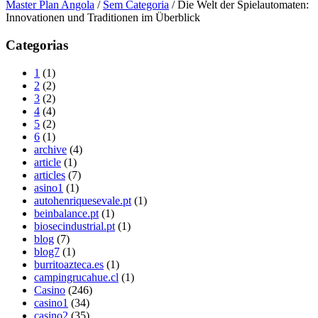
Master Plan Angola
/
Sem Categoria
/
Die Welt der Spielautomaten:
Innovationen und Traditionen im Überblick
Categorias
1
(1)
2
(2)
3
(2)
4
(4)
5
(2)
6
(1)
archive
(4)
article
(1)
articles
(7)
asino1
(1)
autohenriquesevale.pt
(1)
beinbalance.pt
(1)
biosecindustrial.pt
(1)
blog
(7)
blog7
(1)
burritoazteca.es
(1)
campingrucahue.cl
(1)
Casino
(246)
casino1
(34)
casino2
(35)