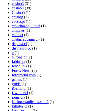
casino3
(31)
casino4
(39)
Casino5
(1)
catalog
(2)
ceeco.pt
(1)
cevichazoquilin.cl
(1)
cmgv.es
(1)
contact
(1)
costaaraucania.cl
(1)
depana.cl
(1)
distriagro.co
(1)
e
(1)
eurona.pt
(1)
fabius.pt
(1)
fenedi.cl
(1)
Forex News
(2)
forotractor.com
(1)
games
(1)
guide
(1)
iGaming
(1)
jawliner.cl
(1)
joma.cl
(1)
kasino-utanlicens.com2
(1)
kiltritos.cl
(1)
koensushi.pt
(1)