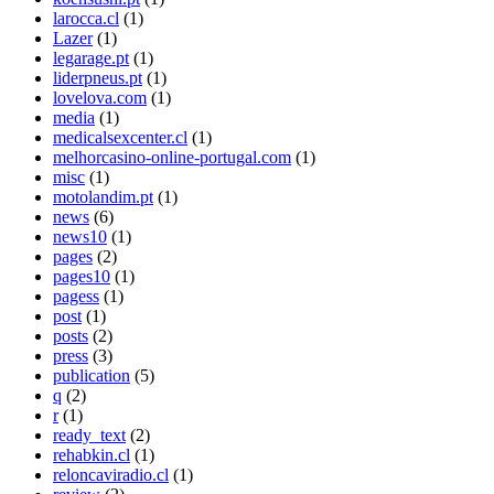
larocca.cl
(1)
Lazer
(1)
legarage.pt
(1)
liderpneus.pt
(1)
lovelova.com
(1)
media
(1)
medicalsexcenter.cl
(1)
melhorcasino-online-portugal.com
(1)
misc
(1)
motolandim.pt
(1)
news
(6)
news10
(1)
pages
(2)
pages10
(1)
pagess
(1)
post
(1)
posts
(2)
press
(3)
publication
(5)
q
(2)
r
(1)
ready_text
(2)
rehabkin.cl
(1)
reloncaviradio.cl
(1)