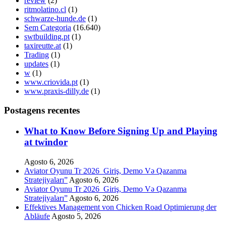
review
(2)
ritmolatino.cl
(1)
schwarze-hunde.de
(1)
Sem Categoria
(16.640)
swtbuilding.pt
(1)
taxireutte.at
(1)
Trading
(1)
updates
(1)
w
(1)
www.criovida.pt
(1)
www.praxis-dilly.de
(1)
Postagens recentes
What to Know Before Signing Up and Playing
at twindor
Agosto 6, 2026
Aviator Oyunu Tr 2026 ️ Giriş, Demo Və Qazanma
Stratejiyaları”
Agosto 6, 2026
Aviator Oyunu Tr 2026 ️ Giriş, Demo Və Qazanma
Stratejiyaları”
Agosto 6, 2026
Effektives Management von Chicken Road Optimierung der
Abläufe
Agosto 5, 2026