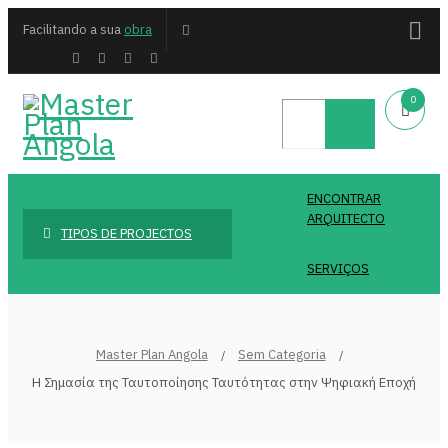
Facilitando a sua
obra
0
ENCONTRAR
ARQUITECTO
TIPOS DE PROJECTOS
SERVIÇOS
Master Plan Angola
Sem Categoria
/
/
Η Σημασία της Ταυτοποίησης Ταυτότητας στην Ψηφιακή Εποχή