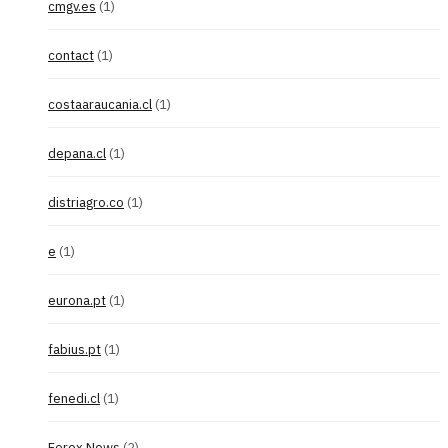
cmgv.es
(1)
contact
(1)
costaaraucania.cl
(1)
depana.cl
(1)
distriagro.co
(1)
e
(1)
eurona.pt
(1)
fabius.pt
(1)
fenedi.cl
(1)
Forex News
(2)