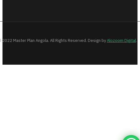
 2022 Master Plan Angola. All Rights Reserved. Design by
Alozoom Digital
.