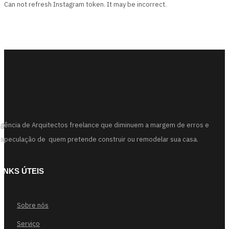
Can not refresh Instagram token. It may be incorrect.
gência de Arquitectos freelance que diminuem a margem de erros e
speculação de quem pretende construir ou remodelar sua casa.
LINKS ÚTEIS
Sobre nós
Serviço