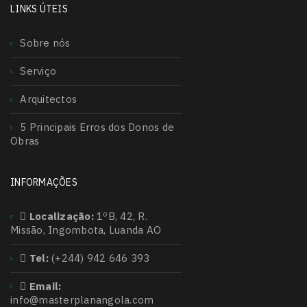
LINKS ÚTEIS
Sobre nós
Serviço
Arquitectos
5 Principais Erros dos Donos de
Obras
INFORMAÇÕES
Localização:
1ºB, 42, R.
Missão, Ingombota, Luanda AO
Tel:
(+244) 942 646 393
Email:
info@masterplanangola.com