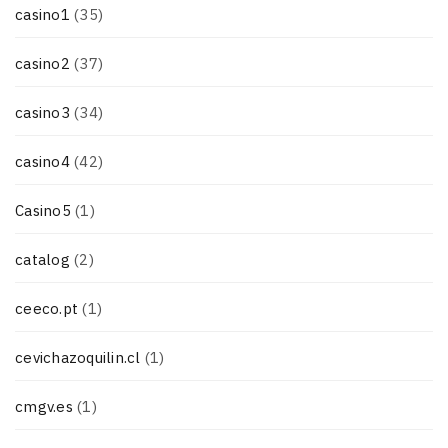
casino1
(35)
casino2
(37)
casino3
(34)
casino4
(42)
Casino5
(1)
catalog
(2)
ceeco.pt
(1)
cevichazoquilin.cl
(1)
cmgv.es
(1)