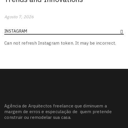
Agosto 7, 2026
INSTAGRAM
Can not refresh Instagram token. It may be incorrect.
Agência de Arquitectos freelance que diminuem a
margem de erros e especulação de quem pretende
construir ou remodelar sua casa.