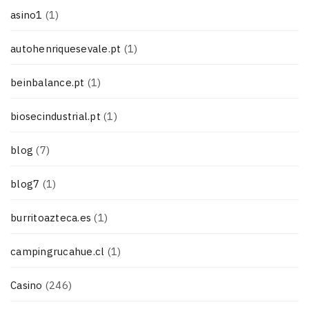
asino1
(1)
autohenriquesevale.pt
(1)
beinbalance.pt
(1)
biosecindustrial.pt
(1)
blog
(7)
blog7
(1)
burritoazteca.es
(1)
campingrucahue.cl
(1)
Casino
(246)