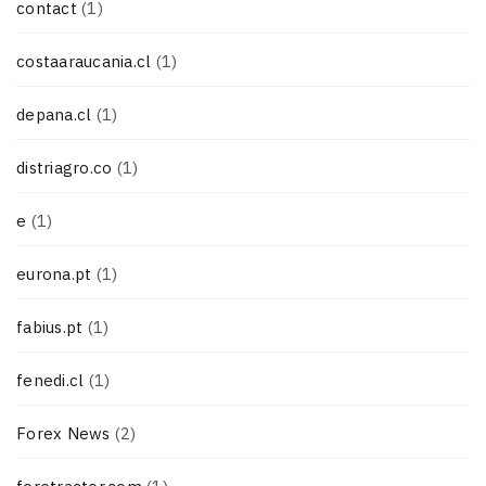
contact
(1)
costaaraucania.cl
(1)
depana.cl
(1)
distriagro.co
(1)
e
(1)
eurona.pt
(1)
fabius.pt
(1)
fenedi.cl
(1)
Forex News
(2)