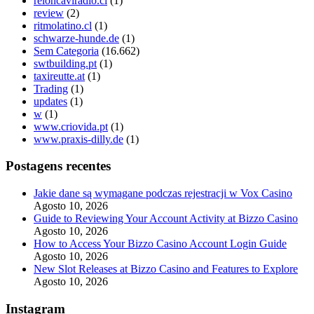
reloncaviradio.cl
(1)
review
(2)
ritmolatino.cl
(1)
schwarze-hunde.de
(1)
Sem Categoria
(16.662)
swtbuilding.pt
(1)
taxireutte.at
(1)
Trading
(1)
updates
(1)
w
(1)
www.criovida.pt
(1)
www.praxis-dilly.de
(1)
Postagens recentes
Jakie dane są wymagane podczas rejestracji w Vox Casino
Agosto 10, 2026
Guide to Reviewing Your Account Activity at Bizzo Casino
Agosto 10, 2026
How to Access Your Bizzo Casino Account Login Guide
Agosto 10, 2026
New Slot Releases at Bizzo Casino and Features to Explore
Agosto 10, 2026
Instagram