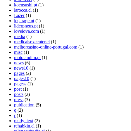
koensushi.pt
(1)
larocca.cl
(1)
Lazer
(1)
legarage.pt
(1)
liderpneus.pt
(1)
lovelova.com
(1)
media
(1)
medicalsexcenter.cl
(1)
melhorcasino-online-portugal.com
(1)
misc
(1)
motolandim.pt
(1)
news
(6)
news10
(1)
pages
(2)
pages10
(1)
pagess
(1)
post
(1)
posts
(2)
press
(3)
publication
(5)
q
(2)
r
(1)
ready_text
(2)
rehabkin.cl
(1)