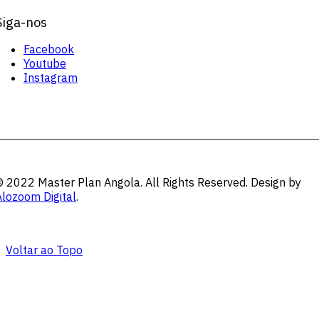
Siga-nos
Facebook
Youtube
Instagram
© 2022 Master Plan Angola. All Rights Reserved. Design by
Alozoom Digital
.
Voltar ao Topo