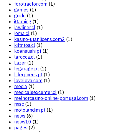
forotractor.com
(1)
games
(1)
guide
(1)
iGaming
(1)
jawliner.cl
(1)
joma.cl
(1)
kasino-utanlicens.com2
(1)
kiltritos.cl
(1)
koensushi.pt
(1)
larocca.cl
(1)
Lazer
(1)
legarage.pt
(1)
liderpneus.pt
(1)
lovelova.com
(1)
media
(1)
medicalsexcenter.cl
(1)
melhorcasino-online-portugal.com
(1)
misc
(1)
motolandim.pt
(1)
news
(6)
news10
(1)
pages
(2)