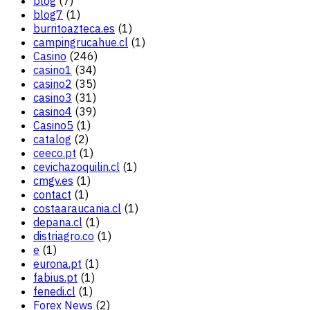
blog
(7)
blog7
(1)
burritoazteca.es
(1)
campingrucahue.cl
(1)
Casino
(246)
casino1
(34)
casino2
(35)
casino3
(31)
casino4
(39)
Casino5
(1)
catalog
(2)
ceeco.pt
(1)
cevichazoquilin.cl
(1)
cmgv.es
(1)
contact
(1)
costaaraucania.cl
(1)
depana.cl
(1)
distriagro.co
(1)
e
(1)
eurona.pt
(1)
fabius.pt
(1)
fenedi.cl
(1)
Forex News
(2)