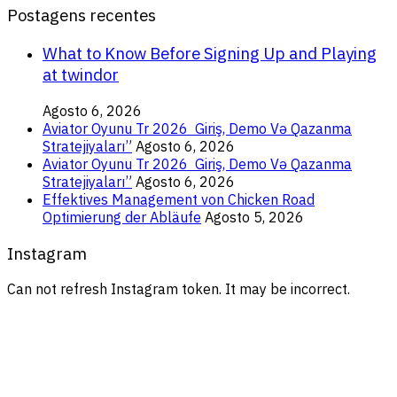
Postagens recentes
What to Know Before Signing Up and Playing
at twindor
Agosto 6, 2026
Aviator Oyunu Tr 2026 ️ Giriş, Demo Və Qazanma
Stratejiyaları”
Agosto 6, 2026
Aviator Oyunu Tr 2026 ️ Giriş, Demo Və Qazanma
Stratejiyaları”
Agosto 6, 2026
Effektives Management von Chicken Road
Optimierung der Abläufe
Agosto 5, 2026
Instagram
Can not refresh Instagram token. It may be incorrect.