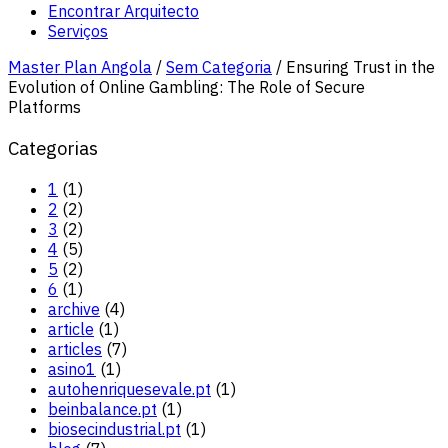
Encontrar Arquitecto
Serviços
Master Plan Angola
/
Sem Categoria
/
Ensuring Trust in the
Evolution of Online Gambling: The Role of Secure
Platforms
Categorias
1
(1)
2
(2)
3
(2)
4
(5)
5
(2)
6
(1)
archive
(4)
article
(1)
articles
(7)
asino1
(1)
autohenriquesevale.pt
(1)
beinbalance.pt
(1)
biosecindustrial.pt
(1)