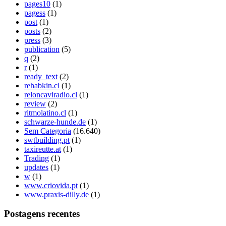
pages10
(1)
pagess
(1)
post
(1)
posts
(2)
press
(3)
publication
(5)
q
(2)
r
(1)
ready_text
(2)
rehabkin.cl
(1)
reloncaviradio.cl
(1)
review
(2)
ritmolatino.cl
(1)
schwarze-hunde.de
(1)
Sem Categoria
(16.640)
swtbuilding.pt
(1)
taxireutte.at
(1)
Trading
(1)
updates
(1)
w
(1)
www.criovida.pt
(1)
www.praxis-dilly.de
(1)
Postagens recentes