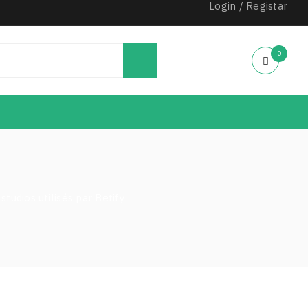
Login /
Registar
0
tudios utilisés par Betify