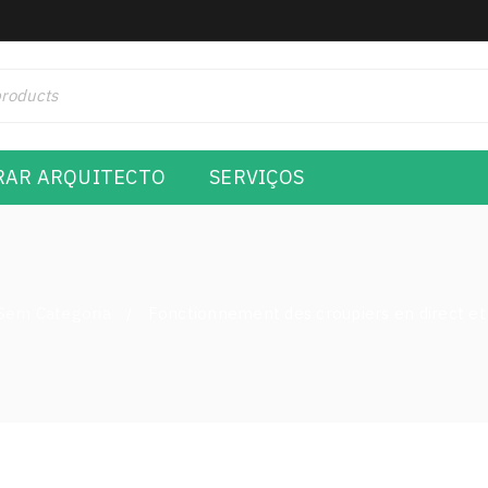
AR ARQUITECTO
SERVIÇOS
Sem Categoria
Fonctionnement des croupiers en direct et s
/