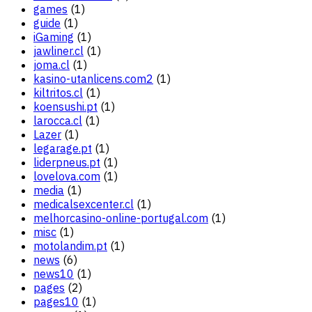
games
(1)
guide
(1)
iGaming
(1)
jawliner.cl
(1)
joma.cl
(1)
kasino-utanlicens.com2
(1)
kiltritos.cl
(1)
koensushi.pt
(1)
larocca.cl
(1)
Lazer
(1)
legarage.pt
(1)
liderpneus.pt
(1)
lovelova.com
(1)
media
(1)
medicalsexcenter.cl
(1)
melhorcasino-online-portugal.com
(1)
misc
(1)
motolandim.pt
(1)
news
(6)
news10
(1)
pages
(2)
pages10
(1)