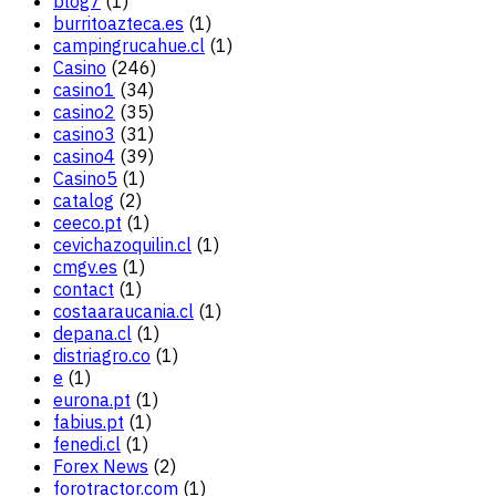
blog7
(1)
burritoazteca.es
(1)
campingrucahue.cl
(1)
Casino
(246)
casino1
(34)
casino2
(35)
casino3
(31)
casino4
(39)
Casino5
(1)
catalog
(2)
ceeco.pt
(1)
cevichazoquilin.cl
(1)
cmgv.es
(1)
contact
(1)
costaaraucania.cl
(1)
depana.cl
(1)
distriagro.co
(1)
e
(1)
eurona.pt
(1)
fabius.pt
(1)
fenedi.cl
(1)
Forex News
(2)
forotractor.com
(1)