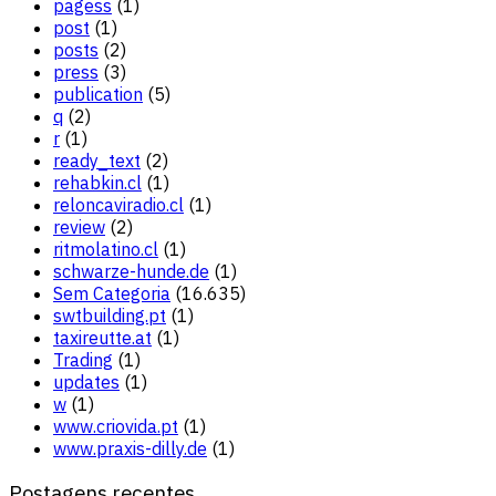
pagess
(1)
post
(1)
posts
(2)
press
(3)
publication
(5)
q
(2)
r
(1)
ready_text
(2)
rehabkin.cl
(1)
reloncaviradio.cl
(1)
review
(2)
ritmolatino.cl
(1)
schwarze-hunde.de
(1)
Sem Categoria
(16.635)
swtbuilding.pt
(1)
taxireutte.at
(1)
Trading
(1)
updates
(1)
w
(1)
www.criovida.pt
(1)
www.praxis-dilly.de
(1)
Postagens recentes