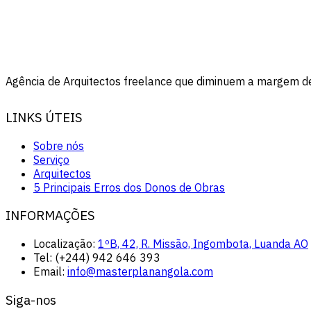
Agência de Arquitectos freelance que diminuem a margem de
LINKS ÚTEIS
Sobre nós
Serviço
Arquitectos
5 Principais Erros dos Donos de Obras
INFORMAÇÕES
Localização:
1ºB, 42, R. Missão, Ingombota, Luanda AO
Tel:
(+244) 942 646 393
Email:
info@masterplanangola.com
Siga-nos