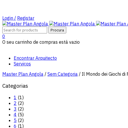
Login /
Registar
0
O seu carrinho de compras está vazio
Tipos de Projectos
Encontrar Arquitecto
Serviços
Master Plan Angola
/
Sem Categoria
/
Il Mondo dei Giochi d
Categorias
1
(1)
2
(2)
3
(2)
4
(5)
5
(2)
6
(1)