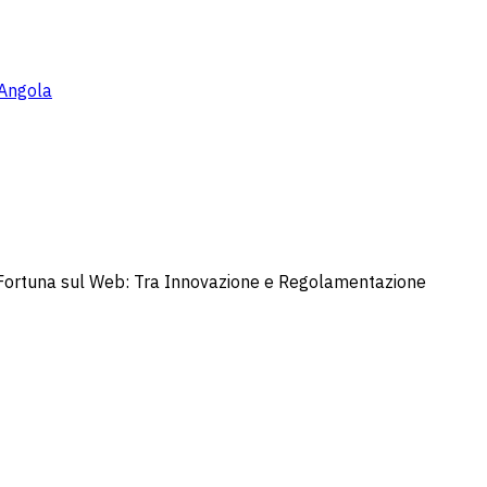
i Fortuna sul Web: Tra Innovazione e Regolamentazione