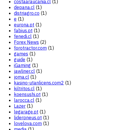
costaaraucania.cl
(1)
depana.cl
(1)
distriagro.co
(1)
e
(1)
eurona.pt
(1)
fabius.pt
(1)
fenedi.cl
(1)
Forex News
(2)
forotractor.com
(1)
games
(1)
guide
(1)
iGaming
(1)
jawliner.cl
(1)
joma.cl
(1)
kasino-utanlicens.com2
(1)
kiltritos.cl
(1)
koensushi.pt
(1)
larocca.cl
(1)
Lazer
(1)
legarage.pt
(1)
liderpneus.pt
(1)
lovelova.com
(1)
media
(1)