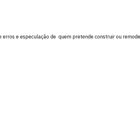
 erros e especulação de quem pretende construir ou remodel