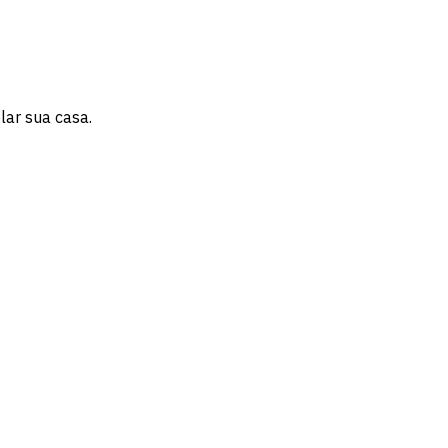
ar sua casa.