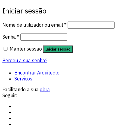
Iniciar sessão
Obrigatório
Nome de utilizador ou email
*
Obrigatório
Senha
*
Manter sessão
Iniciar sessão
Perdeu a sua senha?
Encontrar Arquitecto
Serviços
Facilitando a sua
obra
Seguir: