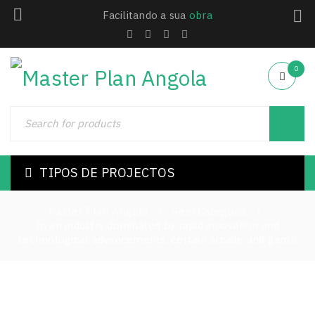
Facilitando a sua
obra
0
TIPOS DE PROJECTOS
Master Plan Angola
Sem Categoria
/
/
In an industry dominated by rapid innovation and
technological advancements, certain arcade and gamb