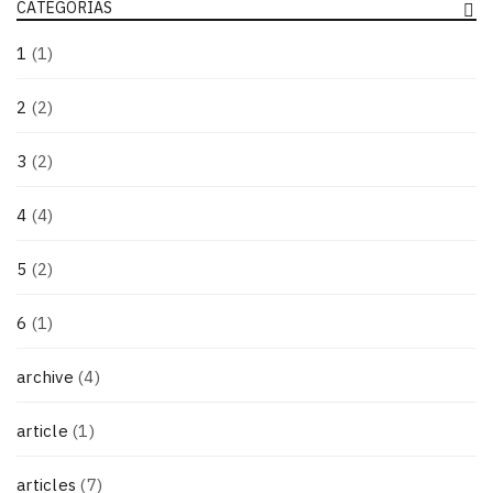
CATEGORIAS
1
(1)
2
(2)
3
(2)
4
(4)
5
(2)
6
(1)
archive
(4)
article
(1)
articles
(7)