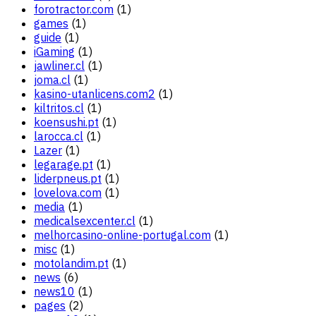
forotractor.com
(1)
games
(1)
guide
(1)
iGaming
(1)
jawliner.cl
(1)
joma.cl
(1)
kasino-utanlicens.com2
(1)
kiltritos.cl
(1)
koensushi.pt
(1)
larocca.cl
(1)
Lazer
(1)
legarage.pt
(1)
liderpneus.pt
(1)
lovelova.com
(1)
media
(1)
medicalsexcenter.cl
(1)
melhorcasino-online-portugal.com
(1)
misc
(1)
motolandim.pt
(1)
news
(6)
news10
(1)
pages
(2)