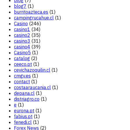
blog
(7)
blog7
(1)
burritoazteca.es
(1)
campingrucahue.cl
(1)
Casino
(246)
casino1
(34)
casino2
(35)
casino3
(31)
casino4
(39)
Casino5
(1)
catalog
(2)
ceeco.pt
(1)
cevichazoquilin.cl
(1)
cmgv.es
(1)
contact
(1)
costaaraucania.cl
(1)
depana.cl
(1)
distriagro.co
(1)
e
(1)
eurona.pt
(1)
fabius.pt
(1)
fenedi.cl
(1)
Forex News
(2)