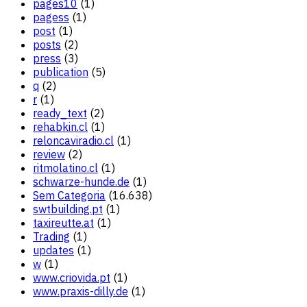
pages10
(1)
pagess
(1)
post
(1)
posts
(2)
press
(3)
publication
(5)
q
(2)
r
(1)
ready_text
(2)
rehabkin.cl
(1)
reloncaviradio.cl
(1)
review
(2)
ritmolatino.cl
(1)
schwarze-hunde.de
(1)
Sem Categoria
(16.638)
swtbuilding.pt
(1)
taxireutte.at
(1)
Trading
(1)
updates
(1)
w
(1)
www.criovida.pt
(1)
www.praxis-dilly.de
(1)