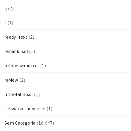
q
(2)
r
(1)
ready_text
(2)
rehabkin.cl
(1)
reloncaviradio.cl
(1)
review
(2)
ritmolatino.cl
(1)
schwarze-hunde.de
(1)
Sem Categoria
(16.647)