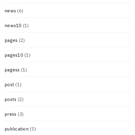
news
(6)
news10
(1)
pages
(2)
pages10
(1)
pagess
(1)
post
(1)
posts
(2)
press
(3)
publication
(5)