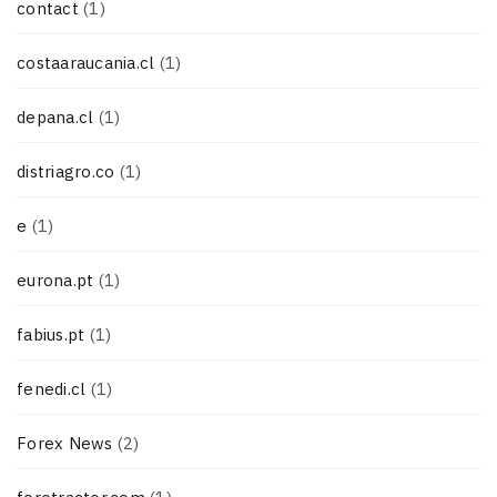
contact
(1)
costaaraucania.cl
(1)
depana.cl
(1)
distriagro.co
(1)
e
(1)
eurona.pt
(1)
fabius.pt
(1)
fenedi.cl
(1)
Forex News
(2)