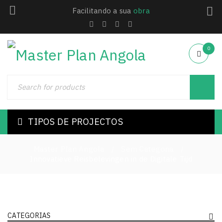
Facilitando a sua
obra
0
TIPOS DE PROJECTOS
Master Plan Angola
Sem Categoria
/
/
Innovatieve Reisbelevingen in de Digitale Tijd
CATEGORIAS