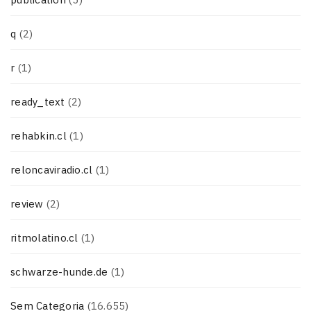
q
(2)
r
(1)
ready_text
(2)
rehabkin.cl
(1)
reloncaviradio.cl
(1)
review
(2)
ritmolatino.cl
(1)
schwarze-hunde.de
(1)
Sem Categoria
(16.655)