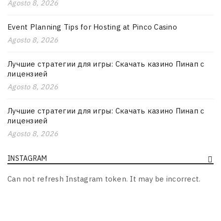
Agosto 8, 2026
Event Planning Tips for Hosting at Pinco Casino
Agosto 8, 2026
Лучшие стратегии для игры: Скачать казино Пинап с
лицензией
Agosto 8, 2026
Лучшие стратегии для игры: Скачать казино Пинап с
лицензией
Agosto 8, 2026
INSTAGRAM
Can not refresh Instagram token. It may be incorrect.