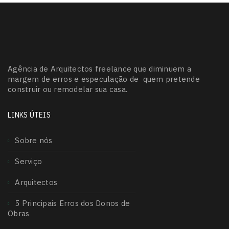
Agência de Arquitectos freelance que diminuem a
margem de erros e especulação de quem pretende
construir ou remodelar sua casa.
LINKS ÚTEIS
Sobre nós
Serviço
Arquitectos
5 Principais Erros dos Donos de
Obras