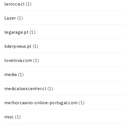
larocca.cl
(1)
Lazer
(1)
legarage.pt
(1)
liderpneus.pt
(1)
lovelova.com
(1)
media
(1)
medicalsexcenter.cl
(1)
melhorcasino-online-portugal.com
(1)
misc
(1)