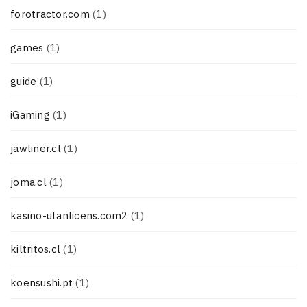
forotractor.com
(1)
games
(1)
guide
(1)
iGaming
(1)
jawliner.cl
(1)
joma.cl
(1)
kasino-utanlicens.com2
(1)
kiltritos.cl
(1)
koensushi.pt
(1)