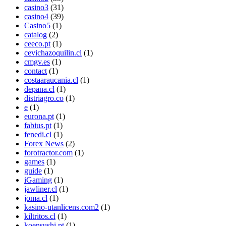
casino3
(31)
casino4
(39)
Casino5
(1)
catalog
(2)
ceeco.pt
(1)
cevichazoquilin.cl
(1)
cmgv.es
(1)
contact
(1)
costaaraucania.cl
(1)
depana.cl
(1)
distriagro.co
(1)
e
(1)
eurona.pt
(1)
fabius.pt
(1)
fenedi.cl
(1)
Forex News
(2)
forotractor.com
(1)
games
(1)
guide
(1)
iGaming
(1)
jawliner.cl
(1)
joma.cl
(1)
kasino-utanlicens.com2
(1)
kiltritos.cl
(1)
koensushi.pt
(1)