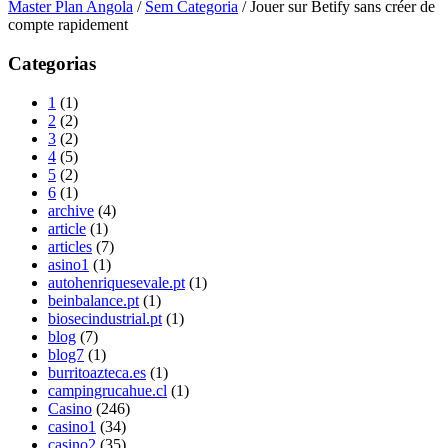
Master Plan Angola
/
Sem Categoria
/
Jouer sur Betify sans créer de
compte rapidement
Categorias
1
(1)
2
(2)
3
(2)
4
(5)
5
(2)
6
(1)
archive
(4)
article
(1)
articles
(7)
asino1
(1)
autohenriquesevale.pt
(1)
beinbalance.pt
(1)
biosecindustrial.pt
(1)
blog
(7)
blog7
(1)
burritoazteca.es
(1)
campingrucahue.cl
(1)
Casino
(246)
casino1
(34)
casino2
(35)