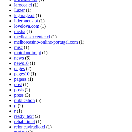
larocca.cl
(1)
Lazer
(1)
legarage.pt
(1)
liderpneus.pt
(1)
lovelova.com
(1)
media
(1)
medicalsexcenter.cl
(1)
melhorcasino-online-portugal.com
(1)
misc
(1)
motolandim.pt
(1)
news
(6)
news10
(1)
pages
(2)
pages10
(1)
pagess
(1)
post
(1)
posts
(2)
press
(3)
publication
(5)
q
(2)
r
(1)
ready_text
(2)
rehabkin.cl
(1)
reloncaviradio.cl
(1)