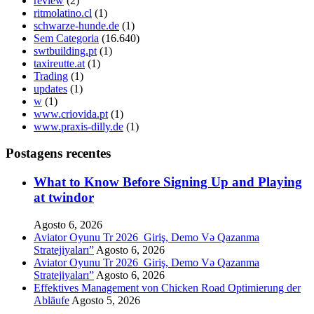
review
(2)
ritmolatino.cl
(1)
schwarze-hunde.de
(1)
Sem Categoria
(16.640)
swtbuilding.pt
(1)
taxireutte.at
(1)
Trading
(1)
updates
(1)
w
(1)
www.criovida.pt
(1)
www.praxis-dilly.de
(1)
Postagens recentes
What to Know Before Signing Up and Playing
at twindor
Agosto 6, 2026
Aviator Oyunu Tr 2026 ️ Giriş, Demo Və Qazanma
Stratejiyaları”
Agosto 6, 2026
Aviator Oyunu Tr 2026 ️ Giriş, Demo Və Qazanma
Stratejiyaları”
Agosto 6, 2026
Effektives Management von Chicken Road Optimierung der
Abläufe
Agosto 5, 2026