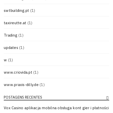
swtbuilding.pt
(1)
taxireutte.at
(1)
Trading
(1)
updates
(1)
w
(1)
www.criovida.pt
(1)
www.praxis-dilly.de
(1)
POSTAGENS RECENTES
Vox Casino aplikacja mobilna obsługa kont gier i płatności