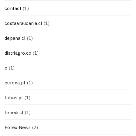
contact
(1)
costaaraucania.cl
(1)
depana.cl
(1)
distriagro.co
(1)
e
(1)
eurona.pt
(1)
fabius.pt
(1)
fenedi.cl
(1)
Forex News
(2)