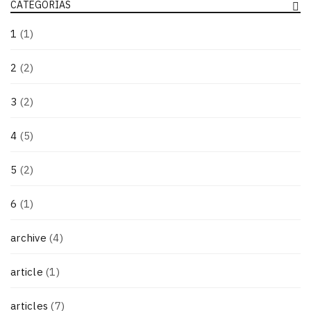
CATEGORIAS
1
(1)
2
(2)
3
(2)
4
(5)
5
(2)
6
(1)
archive
(4)
article
(1)
articles
(7)