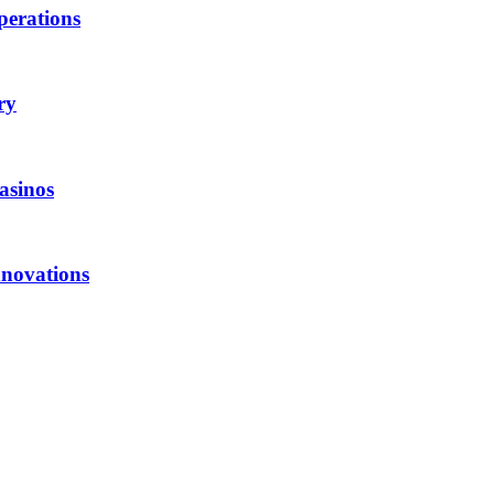
perations
ry
asinos
nnovations