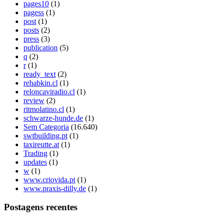
pages10
(1)
pagess
(1)
post
(1)
posts
(2)
press
(3)
publication
(5)
q
(2)
r
(1)
ready_text
(2)
rehabkin.cl
(1)
reloncaviradio.cl
(1)
review
(2)
ritmolatino.cl
(1)
schwarze-hunde.de
(1)
Sem Categoria
(16.640)
swtbuilding.pt
(1)
taxireutte.at
(1)
Trading
(1)
updates
(1)
w
(1)
www.criovida.pt
(1)
www.praxis-dilly.de
(1)
Postagens recentes