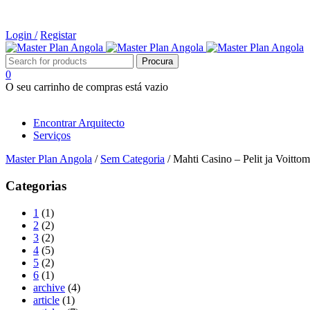
Login /
Registar
0
O seu carrinho de compras está vazio
Tipos de Projectos
Encontrar Arquitecto
Serviços
Master Plan Angola
/
Sem Categoria
/
Mahti Casino – Pelit ja Voitto
Categorias
1
(1)
2
(2)
3
(2)
4
(5)
5
(2)
6
(1)
archive
(4)
article
(1)