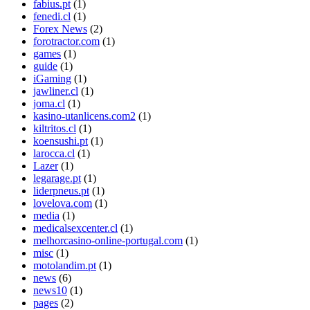
fabius.pt
(1)
fenedi.cl
(1)
Forex News
(2)
forotractor.com
(1)
games
(1)
guide
(1)
iGaming
(1)
jawliner.cl
(1)
joma.cl
(1)
kasino-utanlicens.com2
(1)
kiltritos.cl
(1)
koensushi.pt
(1)
larocca.cl
(1)
Lazer
(1)
legarage.pt
(1)
liderpneus.pt
(1)
lovelova.com
(1)
media
(1)
medicalsexcenter.cl
(1)
melhorcasino-online-portugal.com
(1)
misc
(1)
motolandim.pt
(1)
news
(6)
news10
(1)
pages
(2)