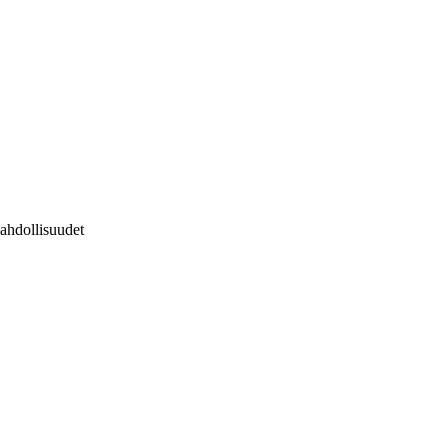
mahdollisuudet