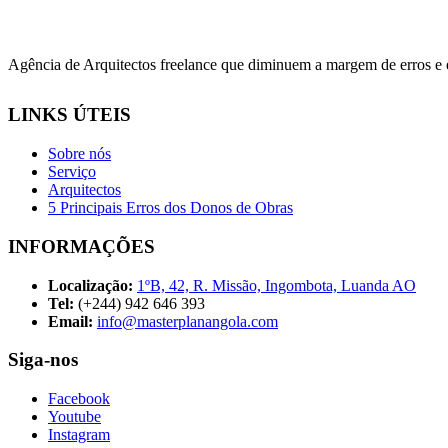
Agência de Arquitectos freelance que diminuem a margem de erros e 
LINKS ÚTEIS
Sobre nós
Serviço
Arquitectos
5 Principais Erros dos Donos de Obras
INFORMAÇÕES
Localização:
1ºB, 42, R. Missão, Ingombota, Luanda AO
Tel:
(+244) 942 646 393
Email:
info@masterplanangola.com
Siga-nos
Facebook
Youtube
Instagram