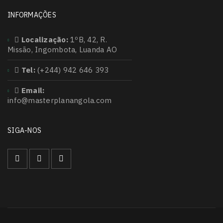
INFORMAÇÕES
Localização:
1ºB, 42, R.
Missão, Ingombota, Luanda AO
Tel:
(+244) 942 646 393
Email:
info@masterplanangola.com
SIGA-NOS