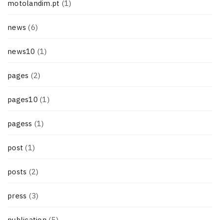
motolandim.pt
(1)
news
(6)
news10
(1)
pages
(2)
pages10
(1)
pagess
(1)
post
(1)
posts
(2)
press
(3)
publication
(5)