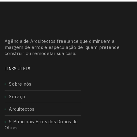
Agência de Arquitectos freelance que diminuem a
margem de erros e especulação de quem pretende
construir ou remodelar sua casa.
LINKS ÚTEIS
Sobre nós
Serviço
Arquitectos
5 Principais Erros dos Donos de
Obras