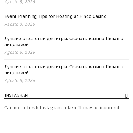
Agosto 8, 2026
Event Planning Tips for Hosting at Pinco Casino
Agosto 8, 2026
Лучшие стратегии для игры: Скачать казино Пинап с
лицензией
Agosto 8, 2026
Лучшие стратегии для игры: Скачать казино Пинап с
лицензией
Agosto 8, 2026
INSTAGRAM
Can not refresh Instagram token. It may be incorrect.