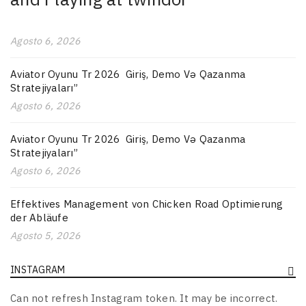
Agosto 6, 2026
Aviator Oyunu Tr 2026 ️ Giriş, Demo Və Qazanma
Stratejiyaları”
Agosto 6, 2026
Aviator Oyunu Tr 2026 ️ Giriş, Demo Və Qazanma
Stratejiyaları”
Agosto 6, 2026
Effektives Management von Chicken Road Optimierung
der Abläufe
Agosto 5, 2026
INSTAGRAM
Can not refresh Instagram token. It may be incorrect.