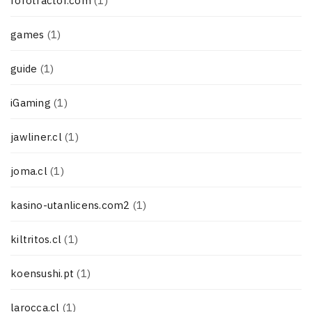
forotractor.com
(1)
games
(1)
guide
(1)
iGaming
(1)
jawliner.cl
(1)
joma.cl
(1)
kasino-utanlicens.com2
(1)
kiltritos.cl
(1)
koensushi.pt
(1)
larocca.cl
(1)