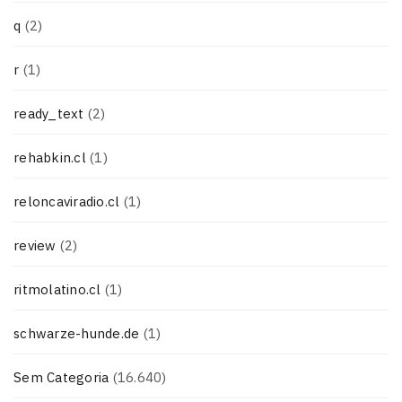
q
(2)
r
(1)
ready_text
(2)
rehabkin.cl
(1)
reloncaviradio.cl
(1)
review
(2)
ritmolatino.cl
(1)
schwarze-hunde.de
(1)
Sem Categoria
(16.640)