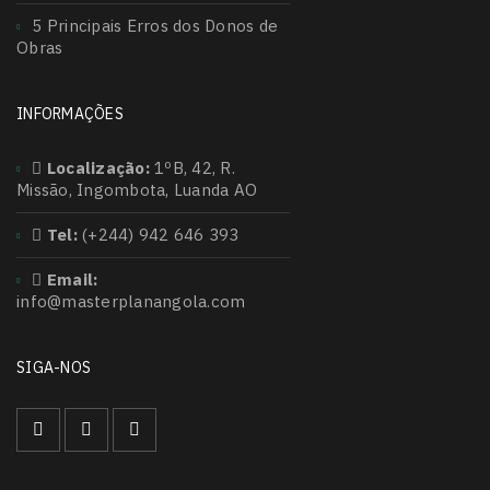
5 Principais Erros dos Donos de
Obras
INFORMAÇÕES
Localização:
1ºB, 42, R.
Missão, Ingombota, Luanda AO
Tel:
(+244) 942 646 393
Email:
info@masterplanangola.com
SIGA-NOS