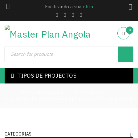
Facilitando a sua
obra
0
TIPOS DE PROJECTOS
Master Plan Angola
Sem Categoria
/
/
Nika Casino En Verantwoord Spelen: Een Belangrijke Gids
CATEGORIAS