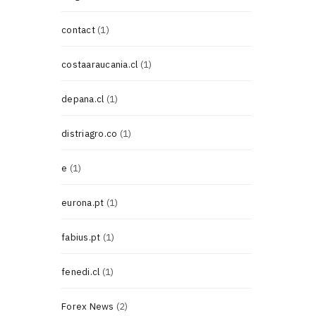
contact
(1)
costaaraucania.cl
(1)
depana.cl
(1)
distriagro.co
(1)
e
(1)
eurona.pt
(1)
fabius.pt
(1)
fenedi.cl
(1)
Forex News
(2)