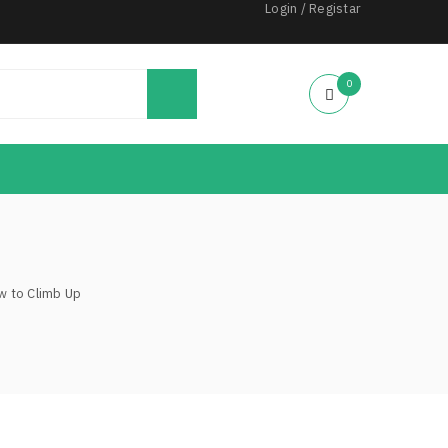
Login /
Registar
0
w to Climb Up