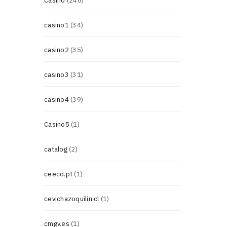
Casino
(246)
casino1
(34)
casino2
(35)
casino3
(31)
casino4
(39)
Casino5
(1)
catalog
(2)
ceeco.pt
(1)
cevichazoquilin.cl
(1)
cmgv.es
(1)