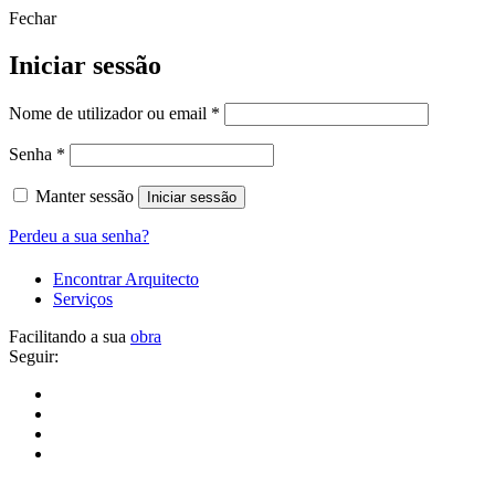
Fechar
Iniciar sessão
Obrigatório
Nome de utilizador ou email
*
Obrigatório
Senha
*
Manter sessão
Iniciar sessão
Perdeu a sua senha?
Encontrar Arquitecto
Serviços
Facilitando a sua
obra
Seguir: