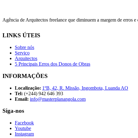
Agência de Arquitectos freelance que diminuem a margem de erros e 
LINKS ÚTEIS
Sobre nós
Serviço
Arquitectos
5 Principais Erros dos Donos de Obras
INFORMAÇÕES
Localização:
1ºB, 42, R. Missão, Ingombota, Luanda AO
Tel:
(+244) 942 646 393
Email:
info@masterplanangola.com
Siga-nos
Facebook
Youtube
Instagram