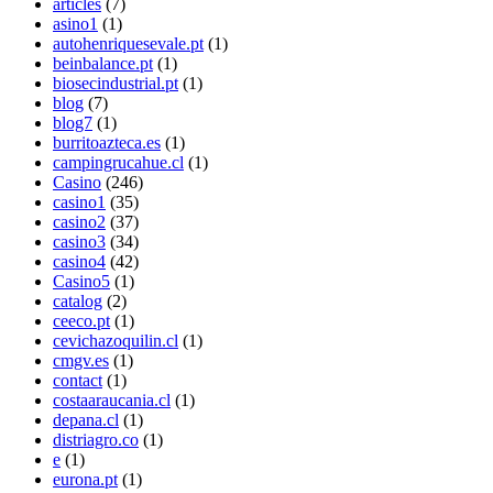
articles
(7)
asino1
(1)
autohenriquesevale.pt
(1)
beinbalance.pt
(1)
biosecindustrial.pt
(1)
blog
(7)
blog7
(1)
burritoazteca.es
(1)
campingrucahue.cl
(1)
Casino
(246)
casino1
(35)
casino2
(37)
casino3
(34)
casino4
(42)
Casino5
(1)
catalog
(2)
ceeco.pt
(1)
cevichazoquilin.cl
(1)
cmgv.es
(1)
contact
(1)
costaaraucania.cl
(1)
depana.cl
(1)
distriagro.co
(1)
e
(1)
eurona.pt
(1)