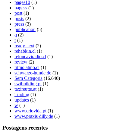
pages10
(1)
pagess
(1)
post
(1)
posts
(2)
press
(3)
publication
(5)
q
(2)
r
(1)
ready_text
(2)
rehabkin.cl
(1)
reloncaviradio.cl
(1)
review
(2)
ritmolatino.cl
(1)
schwarze-hunde.de
(1)
Sem Categoria
(16.640)
swtbuilding.pt
(1)
taxireutte.at
(1)
Trading
(1)
updates
(1)
w
(1)
www.criovida.pt
(1)
www.praxis-dilly.de
(1)
Postagens recentes