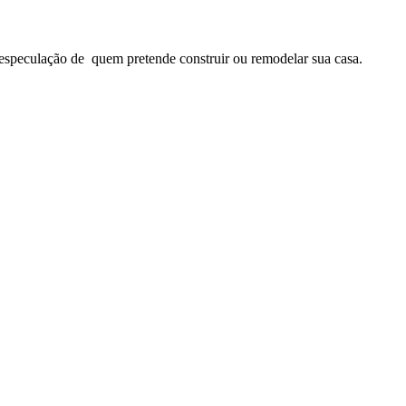
especulação de quem pretende construir ou remodelar sua casa.