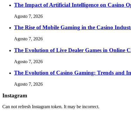
The Impact of Artificial Intelligence on Casino O
Agosto 7, 2026
The Rise of Mobile Gaming in the Casino Indust
Agosto 7, 2026
The Evolution of Live Dealer Games in Online C
Agosto 7, 2026
The Evolution of Casino Gaming: Trends and I
Agosto 7, 2026
Instagram
Can not refresh Instagram token. It may be incorrect.