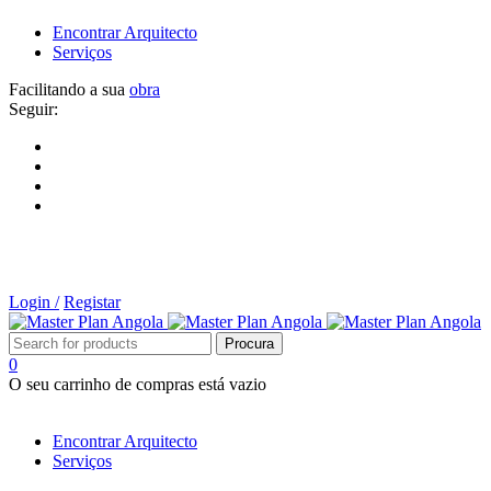
Encontrar Arquitecto
Serviços
Facilitando a sua
obra
Seguir:
Login /
Registar
0
O seu carrinho de compras está vazio
Tipos de Projectos
Encontrar Arquitecto
Serviços