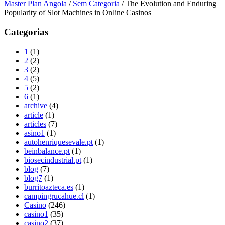
Master Plan Angola
/
Sem Categoria
/
The Evolution and Enduring
Popularity of Slot Machines in Online Casinos
Categorias
1
(1)
2
(2)
3
(2)
4
(5)
5
(2)
6
(1)
archive
(4)
article
(1)
articles
(7)
asino1
(1)
autohenriquesevale.pt
(1)
beinbalance.pt
(1)
biosecindustrial.pt
(1)
blog
(7)
blog7
(1)
burritoazteca.es
(1)
campingrucahue.cl
(1)
Casino
(246)
casino1
(35)
casino2
(37)