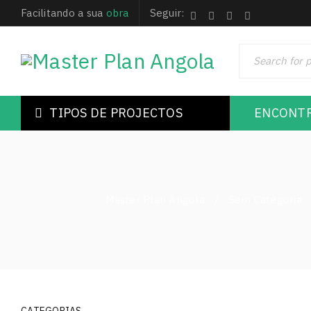
Facilitando a sua
obra
Seguir:
TIPOS DE PROJECTOS
ENCONTR
Master Plan Angola
Sem Categoria
/