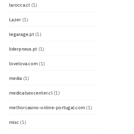
larocca.cl
(1)
Lazer
(1)
legarage.pt
(1)
liderpneus.pt
(1)
lovelova.com
(1)
media
(1)
medicalsexcenter.cl
(1)
melhorcasino-online-portugal.com
(1)
misc
(1)