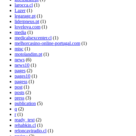
larocca.cl
(1)
Lazer
(1)
legarage.pt
(1)
liderpneus.pt
(1)
lovelova.com
(1)
media
(1)
medicalsexcenter.cl
(1)
melhorcasino-online-portugal.com
(1)
misc
(1)
motolandim.pt
(1)
news
(6)
news10
(1)
pages
(2)
pages10
(1)
pagess
(1)
post
(1)
posts
(2)
press
(3)
publication
(5)
q
(2)
r
(1)
ready_text
(2)
rehabkin.cl
(1)
reloncaviradio.cl
(1)