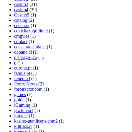
casino3
(31)
casino4
(39)
Casino5
(1)
catalog
(2)
ceeco.pt
(1)
cevichazoquilin.cl
(1)
cmgv.es
(1)
contact
(1)
costaaraucania.cl
(1)
depana.cl
(1)
distriagro.co
(1)
e
(1)
eurona.pt
(1)
fabius.pt
(1)
fenedi.cl
(1)
Forex News
(2)
forotractor.com
(1)
games
(1)
guide
(1)
iGaming
(1)
jawliner.cl
(1)
joma.cl
(1)
kasino-utanlicens.com2
(1)
kiltritos.cl
(1)
koensushi.pt
(1)