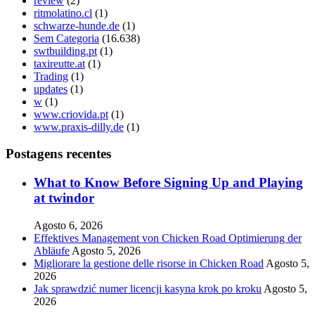
review
(2)
ritmolatino.cl
(1)
schwarze-hunde.de
(1)
Sem Categoria
(16.638)
swtbuilding.pt
(1)
taxireutte.at
(1)
Trading
(1)
updates
(1)
w
(1)
www.criovida.pt
(1)
www.praxis-dilly.de
(1)
Postagens recentes
What to Know Before Signing Up and Playing
at twindor
Agosto 6, 2026
Effektives Management von Chicken Road Optimierung der
Abläufe
Agosto 5, 2026
Migliorare la gestione delle risorse in Chicken Road
Agosto 5,
2026
Jak sprawdzić numer licencji kasyna krok po kroku
Agosto 5,
2026