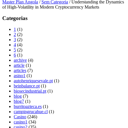
Master Plan Angola
/
Sem Categoria
/
Understanding the Dynamics
of High-Volatility in Modern Cryptocurrency Markets
Categorias
1
(1)
2
(2)
3
(2)
4
(4)
5
(2)
6
(1)
archive
(4)
article
(1)
articles
(7)
asino1
(1)
autohenriquesevale.pt
(1)
beinbalance.pt
(1)
biosecindustrial.pt
(1)
blog
(7)
blog7
(1)
burritoazteca.es
(1)
campingrucahue.cl
(1)
Casino
(246)
casino1
(34)
casino2
(35)