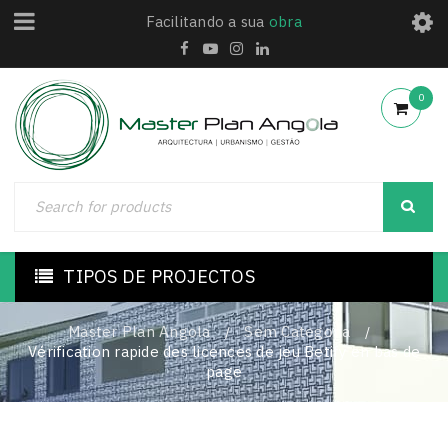
Facilitando a sua
obra
0
TIPOS DE PROJECTOS
Master Plan Angola
Sem Categoria
/
/
Vérification rapide des licences de jeu Betify en bas de
page