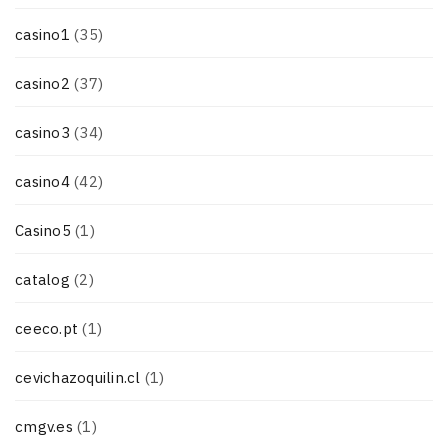
casino1
(35)
casino2
(37)
casino3
(34)
casino4
(42)
Casino5
(1)
catalog
(2)
ceeco.pt
(1)
cevichazoquilin.cl
(1)
cmgv.es
(1)