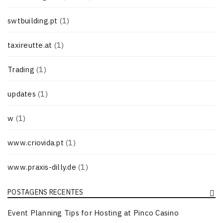
swtbuilding.pt
(1)
taxireutte.at
(1)
Trading
(1)
updates
(1)
w
(1)
www.criovida.pt
(1)
www.praxis-dilly.de
(1)
POSTAGENS RECENTES
Event Planning Tips for Hosting at Pinco Casino