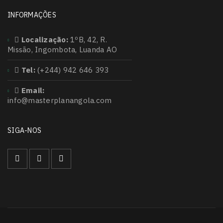
INFORMAÇÕES
Localização:
1ºB, 42, R.
Missão, Ingombota, Luanda AO
Tel:
(+244) 942 646 393
Email:
info@masterplanangola.com
SIGA-NOS