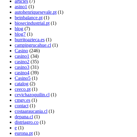
articles
(7)
asino1
(1)
autohenriquesevale.pt
(1)
beinbalance.pt
(1)
biosecindustrial.pt
(1)
blog
(7)
blog7
(1)
burritoazteca.es
(1)
campingrucahue.cl
(1)
Casino
(246)
casino1
(34)
casino2
(35)
casino3
(31)
casino4
(39)
Casino5
(1)
catalog
(2)
ceeco.pt
(1)
cevichazoquilin.cl
(1)
cmgv.es
(1)
contact
(1)
costaaraucania.cl
(1)
depana.cl
(1)
distriagro.co
(1)
e
(1)
eurona.pt
(1)